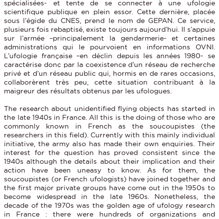
spécialisées- et tente de se connecter à une ufologie
scientifique publique en plein essor. Cette dernière, placée
sous l’égide du CNES, prend le nom de GEPAN. Ce service,
plusieurs fois rebaptisé, existe toujours aujourd’hui. Il s’appuie
sur l’armée –principalement la gendarmerie- et certaines
administrations qui le pourvoient en informations OVNI.
L’ufologie française –en déclin depuis les années 1980- se
caractérise donc par la coexistence d’un réseau de recherche
privé et d’un réseau public qui, hormis en de rares occasions,
collaborèrent très peu, cette situation contribuant à la
maigreur des résultats obtenus par les ufologues.
The research about unidentified flying objects has started in
the late 1940s in France. All this is the doing of those who are
commonly known in French as the soucoupistes (the
researchers in this field). Currently with this mainly individual
initiative, the army also has made their own enquiries. Their
interest for the question has proved consistent since the
1940s although the details about their implication and their
action have been uneasy to know. As for them, the
soucoupistes (or French ufologists) have joined together and
the first major private groups have come out in the 1950s to
become widespread in the late 1960s. Nonetheless, the
decade of the 1970s was the golden age of ufology research
in France : there were hundreds of organizations and