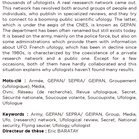
thousands of ufologists. A real reasearch network came out.
This network has revolved both around groups of people and
individuals, who publish in specialized reviews, and they try
to connect to a booming public scientific ufology. The latter,
which is under the aegis of the CNES, is known as GEPAN.
The department has been often renamed but still exists today.
It is based on the army, mainly on the police force, but also on
some administrations which provide them with information
about UFO. French ufology, which has been in decline since
the 1980s, is characterized by the coexistence of a private
research network and a public one. Except for a few
occasions, both of them have hardly collaborated and this
situation explains why ufologists haven’t found many results.
Mots-clé :
Armée, GEPAN/ SEPRA/ GEIPAN, Groupement
(ufologique), Média,
Ovni, Réseau (de recherche), Revue ufologique, Secret,
Sécurité nationale, Soucoupe volante, Soucoupiste, Ufologie,
Ufologue
Keywords :
Army, GEPAN/ SEPRA/ GEIPAN, Group, Media,
Ufo, (research) network, Ufological review, Secret, National
security, Flying saucer, Ufology, ufologist
Directeur de thèse :
Eric BARATAY