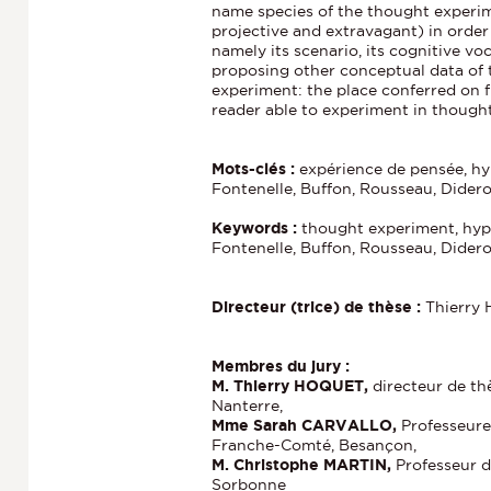
name species of the thought experim
projective and extravagant) in order
namely its scenario, its cognitive vo
proposing other conceptual data of 
experiment: the place conferred on fi
reader able to experiment in thought
Mots-clés :
expérience de pensée, hyp
Fontenelle, Buffon, Rousseau, Didero
Keywords :
thought experiment, hypot
Fontenelle, Buffon, Rousseau, Didero
Directeur (trice) de thèse :
Thierry
Membres du jury :
M. Thierry HOQUET,
directeur de th
Nanterre,
Mme Sarah CARVALLO,
Professeure 
Franche-Comté, Besançon,
M. Christophe MARTIN,
Professeur de
Sorbonne