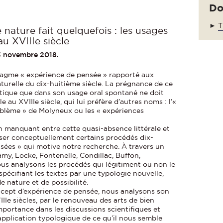
Do
►
T
 nature fait quelquefois : les usages
u XVIIIe siècle
23 novembre 2018.
ntagme « expérience de pensée » rapporté aux
aturelle du dix-huitième siècle. La prégnance de ce
ritique que dans son usage oral spontané ne doit
e au XVIIIe siècle, qui lui préfère d’autres noms : l’«
roblème » de Molyneux ou les « expériences
en manquant entre cette quasi-absence littérale et
ser conceptuellement certains procédés dix-
sées » qui motive notre recherche. À travers un
my, Locke, Fontenelle, Condillac, Buffon,
ous analysons les procédés qui légitiment ou non le
spécifiant les textes par une typologie nouvelle,
 nature et de possibilité.
ncept d’expérience de pensée, nous analysons son
IIIe siècles, par le renouveau des arts de bien
importance dans les discussions scientifiques et
application typologique de ce qu’il nous semble