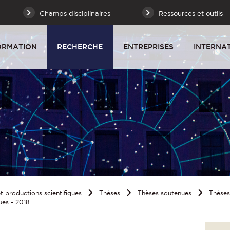
Champs disciplinaires
Ressources et outils
ORMATION
RECHERCHE
ENTREPRISES
INTERNA
 productions scientifiques
Thèses
Thèses soutenues
Thèse
ues - 2018