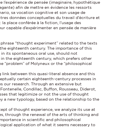
 l’expérience de pensée (imaginaire, hypothétique
agante) afin de mettre en évidence les ressorts
ario, sa vocation cognitive et son usage de
utres données conceptuelles du travail d’écriture et
 la place conférée à la fiction, l’usage des
teur capable d’expérimenter en pensée de manière
 phrase “thought experiment” related to the texts
 the eighteenth century. The importance of this
d in its spontaneous oral use, should not
 in the eighteenth century, which prefers other
he “problem” of Molyneux or the “philosophical
ng link between this quasi-literal absence and this
ptually certain eighteenth-century processes in
s our research. Through an extensive but
Fontenelle, Condillac, Buffon, Rousseau, Diderot,
sses that legitimize or not the use of thought
by a new typology, based on the relationship to the
ept of thought experience, we analyze its use at
es, through the renewal of the arts of thinking and
importance in scientific and philosophical
ogical application of what it seems necessary to