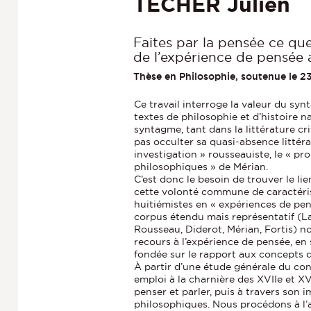
TÉCHER Julien
Faites par la pensée ce que
de l’expérience de pensée a
Thèse en Philosophie, soutenue le 
Ce travail interroge la valeur du sy
textes de philosophie et d’histoire n
syntagme, tant dans la littérature c
pas occulter sa quasi-absence littéral
investigation » rousseauiste, le « p
philosophiques » de Mérian.
C’est donc le besoin de trouver le li
cette volonté commune de caractéri
huitiémistes en « expériences de pen
corpus étendu mais représentatif (La
Rousseau, Diderot, Mérian, Fortis) n
recours à l’expérience de pensée, en 
fondée sur le rapport aux concepts de
À partir d’une étude générale du co
emploi à la charnière des XVIIe et XV
penser et parler, puis à travers son 
philosophiques. Nous procédons à l’