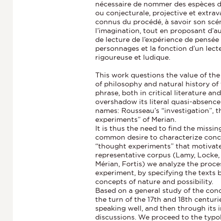
nécessaire de nommer des espèces de
ou conjecturale, projective et extrav
connus du procédé, à savoir son scén
l’imagination, tout en proposant d’a
de lecture de l’expérience de pensée :
personnages et la fonction d’un lec
rigoureuse et ludique.
This work questions the value of the
of philosophy and natural history of
phrase, both in critical literature an
overshadow its literal quasi-absence
names: Rousseau’s “investigation”, t
experiments” of Merian.
It is thus the need to find the missi
common desire to characterize conce
“thought experiments” that motivate
representative corpus (Lamy, Locke, 
Mérian, Fortis) we analyze the proce
experiment, by specifying the texts 
concepts of nature and possibility.
Based on a general study of the conc
the turn of the 17th and 18th centuri
speaking well, and then through its 
discussions. We proceed to the typol