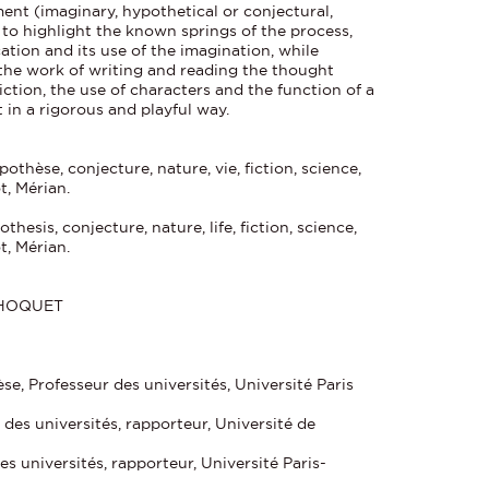
ent (imaginary, hypothetical or conjectural,
 to highlight the known springs of the process,
cation and its use of the imagination, while
the work of writing and reading the thought
ction, the use of characters and the function of a
 in a rigorous and playful way.
othèse, conjecture, nature, vie, fiction, science,
t, Mérian.
hesis, conjecture, nature, life, fiction, science,
t, Mérian.
 HOQUET
èse, Professeur des universités, Université Paris
des universités, rapporteur, Université de
s universités, rapporteur, Université Paris-