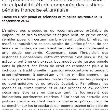
de culpabilité: étude comparée des justices
pénales française et anglaise
Thèse en Droit pénal et sciences criminelles soutenue le 18
septembre 2013.
L’analyse des procédures de reconnaissance préalable de
culpabilité en droits français et anglais peut, de prime abord,
sembler poser un certain nombre de difficultés. En effet, les
modèles inquisitoire et accusatoire de justice pénale, de par
leurs spécificités, ne paraissent se prêter que difficilement à
une étude comparée. Cependant, sous l’impulsion des
instances européennes, cette affirmation n’est plus, à l’heure
actuelle, entièrement exacte. Les modèles de justice pénale
dans la plupart des États de droit ne répondent plus à la
dichotomie traditionnelle inquisitoire/accusatoire et tendent
progressivement à converger vers un modèle commun au
sein de procédures pénales mixtes fondées sur les principes
du contradictoire et du procès équitable. Par ailleurs, les
modèles du crime control et du due process of law doivent
désormais être pris en compte tant ils fournissent des
indications pertinentes relatives à l’orientation actuelle des
justices criminelles. C’est dans ce contexte qu’il convient de
se pencher sur les procédures de reconnaissance préalable de
culpabilité. Celles-ci tendent à s’affirmer au gré des réformes