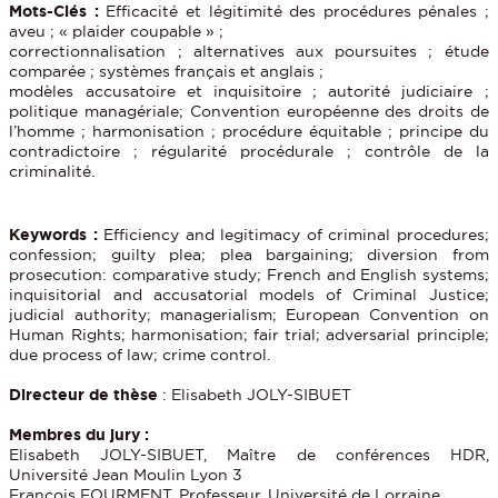
Mots-Clés :
Efficacité et légitimité des procédures pénales ;
aveu ; « plaider coupable » ;
correctionnalisation ; alternatives aux poursuites ; étude
comparée ; systèmes français et anglais ;
modèles accusatoire et inquisitoire ; autorité judiciaire ;
politique managériale; Convention européenne des droits de
l’homme ; harmonisation ; procédure équitable ; principe du
contradictoire ; régularité procédurale ; contrôle de la
criminalité.
Keywords :
Efficiency and legitimacy of criminal procedures;
confession; guilty plea; plea bargaining; diversion from
prosecution: comparative study; French and English systems;
inquisitorial and accusatorial models of Criminal Justice;
judicial authority; managerialism; European Convention on
Human Rights; harmonisation; fair trial; adversarial principle;
due process of law; crime control.
Directeur de thèse
: Elisabeth JOLY-SIBUET
Membres du jury :
Elisabeth JOLY-SIBUET, Maître de conférences HDR,
Université Jean Moulin Lyon 3
François FOURMENT, Professeur, Université de Lorraine