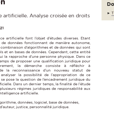
on
Do
►
T
e artificielle. Analyse croisée en droits
021
ce artificielle font l’objet d’études diverses. Etant
t de données fonctionnant de manière autonome,
e la combinaison d’algorithmes et de données qui sont
ls et en bases de données. Cependant, cette entité
ui la rapproche d’une personne physique. Dans ce
 temps de proposer une qualification juridique pour
iculièrement, la démarche consiste à réfléchir à
 de la reconnaissance d’un nouveau statut de
u’à analyser la possibilité de l’appropriation de ce
e pose la question de l’encadrement juridique du
icielle. Dans un dernier temps, la finalité de l’étude
 plusieurs régimes juridiques de responsabilité aux
ntelligence artificielle.
 algorithme, données, logiciel, base de données,
d’auteur, justice, personnalité juridique.