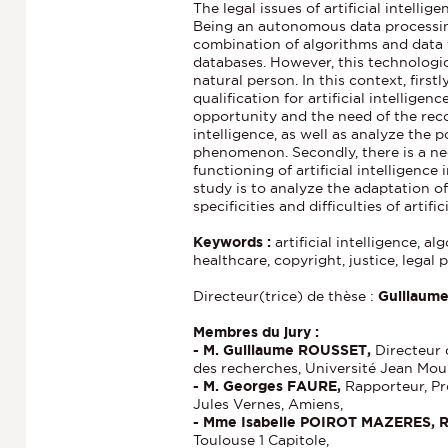
The legal issues of artificial intelli
Being an autonomous data processing s
combination of algorithms and data 
databases. However, this technologica
natural person. In this context, firstl
qualification for artificial intelligen
opportunity and the need of the recog
intelligence, as well as analyze the po
phenomenon. Secondly, there is a nec
functioning of artificial intelligence 
study is to analyze the adaptation of
specificities and difficulties of artific
Keywords :
artificial intelligence, al
healthcare, copyright, justice, legal p
Directeur(trice) de thèse :
Guillaum
Membres du jury :
- M. Guillaume ROUSSET,
Directeur 
des recherches, Université Jean Moul
- M. Georges FAURE,
Rapporteur, Pr
Jules Vernes, Amiens,
- Mme Isabelle POIROT MAZERES, 
Toulouse 1 Capitole,