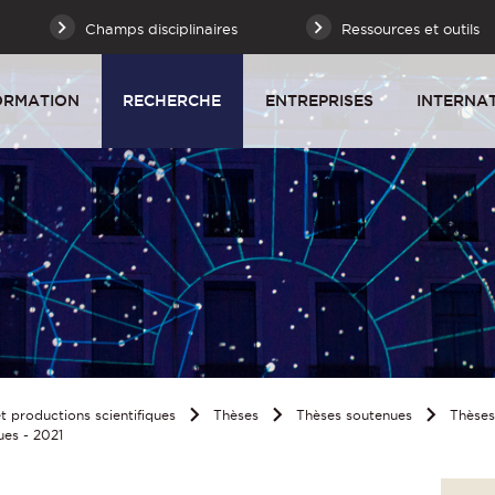
Champs disciplinaires
Ressources et outils
ORMATION
RECHERCHE
ENTREPRISES
INTERNA
 productions scientifiques
Thèses
Thèses soutenues
Thèse
ues - 2021