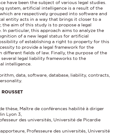
gence have been the subject of various legal studies.
ystem, artificial intelligence is a result of the
which are respectively grouped into software and
l entity acts in a way that brings it closer to a
y, the aim of this study is to propose a legal
ce. In particular, this approach aims to analyze the
nition of a new legal status for artificial
ssibility of establishing a right to property for this
essity to provide a legal framework for the
in different fields of law. Finally, the purpose of the
 several legal liability frameworks to the
ial intelligence.
gorithm, data, software, database, liability, contracts,
ersonality.
e ROUSSET
de thèse, Maître de conférences habilité à diriger
in Lyon 3,
ofesseur des universités, Université de Picardie
R
apporteure, Professeure des universités, Université