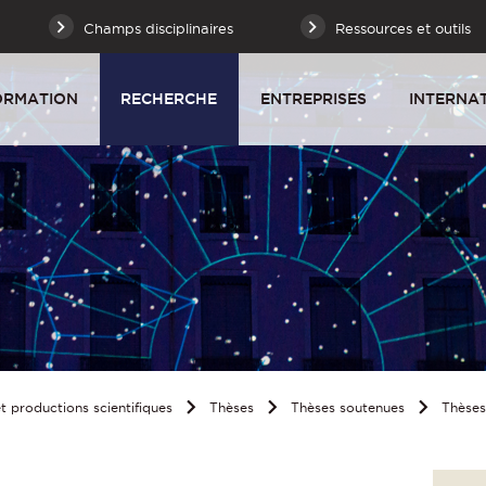
Champs disciplinaires
Ressources et outils
ORMATION
RECHERCHE
ENTREPRISES
INTERNA
 productions scientifiques
Thèses
Thèses soutenues
Thèse