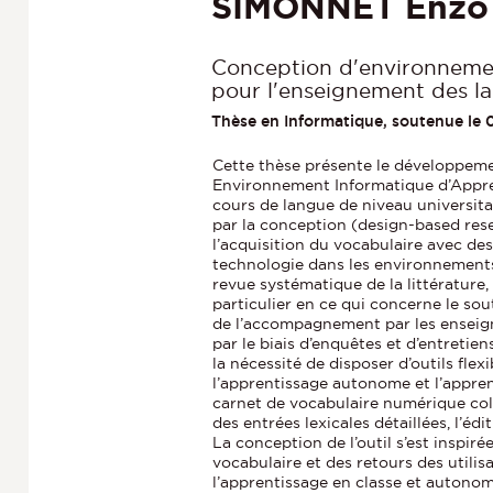
SIMONNET Enzo
Conception d'environnemen
pour l'enseignement des lan
Thèse en Informatique, soutenue le
Cette thèse présente le développemen
Environnement Informatique d’Appre
cours de langue de niveau universita
par la conception (design-based rese
l’acquisition du vocabulaire avec des
technologie dans les environnement
revue systématique de la littérature,
particulier en ce qui concerne le sout
de l’accompagnement par les enseigna
par le biais d’enquêtes et d’entretie
la nécessité de disposer d’outils flex
l’apprentissage autonome et l’appr
carnet de vocabulaire numérique coll
des entrées lexicales détaillées, l’éd
La conception de l’outil s’est inspiré
vocabulaire et des retours des utilisa
l’apprentissage en classe et autonom