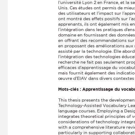
l’université Lyon 2 en France, et la 
Unis. Ces études ont permis de mieux
des utilisateurs et l’impact sur l’app
ont montré des effets positifs sur l’
apprenants, ils ont également mis en 
l’intégration dans les pratiques d’e
domaine en fournissant des données e
en offrant des recommandations sur l
en proposant des améliorations aux 
assisté par la technologie. Elle abor
l’intégration des technologies éduca
recherche ne fait pas seulement pro
efficaces d’apprentissage du vocabu
mais fournit également des indicati
œuvre d’EIAV dans divers contextes 
Mots-clés : Apprentissage du vocabu
This thesis presents the developmen
Technology-Assisted Vocabulary Lear
language courses. Employing a Desi
integrates theoretical principles of 
considerations of technology integra
with a comprehensive literature revie
particularly in supporting collabora