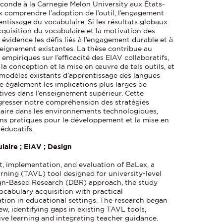
seconde à la Carnegie Melon University aux États-
 comprendre l’adoption de l’outil, l’engagement
rentissage du vocabulaire. Si les résultats globaux
acquisition du vocabulaire et la motivation des
évidence les défis liés à l’engagement durable et à
nseignement existantes. La thèse contribue au
mpiriques sur l’efficacité des EIAV collaboratifs,
a conception et la mise en œuvre de tels outils, et
modèles existants d’apprentissage des langues
de également les implications plus larges de
tives dans l’enseignement supérieur. Cette
gresser notre compréhension des stratégies
laire dans les environnements technologiques,
ons pratiques pour le développement et la mise en
éducatifs.
laire ; EIAV ; Design
t, implementation, and evaluation of BaLex, a
ning (TAVL) tool designed for university-level
gn-Based Research (DBR) approach, the study
vocabulary acquisition with practical
tion in educational settings. The research began
w, identifying gaps in existing TAVL tools,
tive learning and integrating teacher guidance.