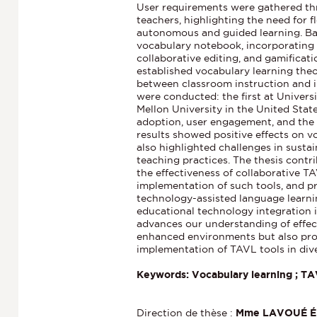
User requirements were gathered th
teachers, highlighting the need for f
autonomous and guided learning. BaL
vocabulary notebook, incorporating 
collaborative editing, and gamificat
established vocabulary learning theo
between classroom instruction and 
were conducted: the first at Univers
Mellon University in the United State
adoption, user engagement, and the 
results showed positive effects on v
also highlighted challenges in susta
teaching practices. The thesis contri
the effectiveness of collaborative TA
implementation of such tools, and p
technology-assisted language learnin
educational technology integration i
advances our understanding of effec
enhanced environments but also prov
implementation of TAVL tools in div
Keywords: Vocabulary learning ; TA
Direction de thèse :
Mme LAVOUÉ Él