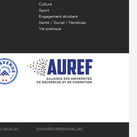
Culture
Sport
Engagement étudiant
Santé / Social / Handicap
Vie pratique
S LÉGALES
DONNÉES PERSONNELLES