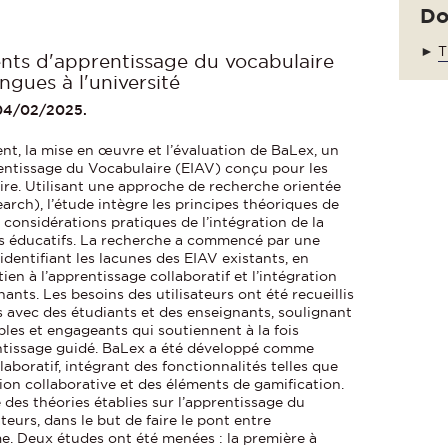
Do
►
T
ts d'apprentissage du vocabulaire
gues à l'université
 04/02/2025.
t, la mise en œuvre et l’évaluation de BaLex, un
ntissage du Vocabulaire (EIAV) conçu pour les
ire. Utilisant une approche de recherche orientée
arch), l’étude intègre les principes théoriques de
 considérations pratiques de l’intégration de la
s éducatifs. La recherche a commencé par une
 identifiant les lacunes des EIAV existants, en
ien à l’apprentissage collaboratif et l’intégration
nts. Les besoins des utilisateurs ont été recueillis
ns avec des étudiants et des enseignants, soulignant
ibles et engageants qui soutiennent à la fois
entissage guidé. BaLex a été développé comme
aboratif, intégrant des fonctionnalités telles que
ition collaborative et des éléments de gamification.
e des théories établies sur l’apprentissage du
teurs, dans le but de faire le pont entre
e. Deux études ont été menées : la première à