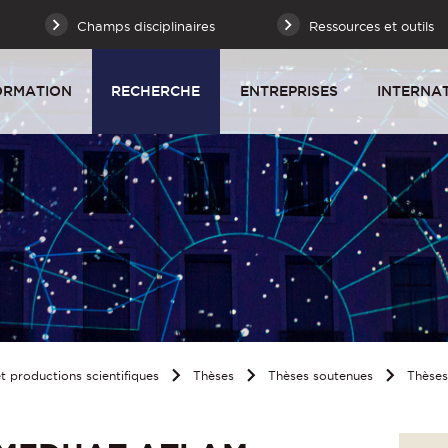
Champs disciplinaires
Ressources et outils
ORMATION
RECHERCHE
ENTREPRISES
INTERNA
 productions scientifiques
Thèses
Thèses soutenues
Thèse