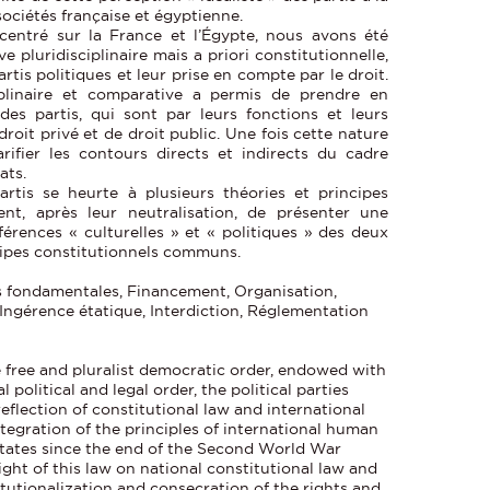
 sociétés française et égyptienne.
 centré sur la France et l’Égypte, nous avons été
 pluridisciplinaire mais a priori constitutionnelle,
artis politiques et leur prise en compte par le droit.
iplinaire et comparative a permis de prendre en
es partis, qui sont par leurs fonctions et leurs
 droit privé et de droit public. Une fois cette nature
rifier les contours directs et indirects du cadre
ats.
rtis se heurte à plusieurs théories et principes
nt, après leur neutralisation, de présenter une
érences « culturelles » et « politiques » des deux
incipes constitutionnels communs.
tés fondamentales, Financement, Organisation,
 Ingérence étatique, Interdiction, Réglementation
 free and pluralist democratic order, endowed with
 political and legal order, the political parties
reflection of constitutional law and international
tegration of the principles of international human
 states since the end of the Second World War
ight of this law on national constitutional law and
itutionalization and consecration of the rights and