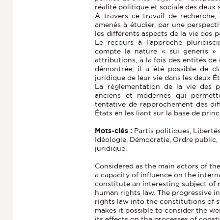
réalité politique et sociale des deux
À travers ce travail de recherche,
amenés à étudier, par une perspective
les différents aspects de la vie des p
Le recours à l’approche pluridisc
compte la nature « sui generis » d
attributions, à la fois des entités de
démontrée, il a été possible de cla
juridique de leur vie dans les deux Ét
La réglementation de la vie des pa
anciens et modernes qui permette
tentative de rapprochement des diff
États en les liant sur la base de pr
Mots-clés :
Partis politiques, Liber
Idéologie, Démocratie, Ordre public,
juridique.
Considered as the main actors of the
a capacity of influence on the internal
constitute an interesting subject of 
human rights law. The progressive in
rights law into the constitutions of
makes it possible to consider the we
its effects on the processes of const