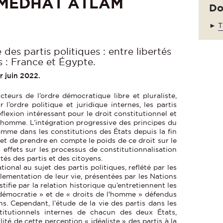
 MEDHAT ATLAM
Do
►
T
des partis politiques : entre libertés
s : France et Égypte.
r juin 2022.
eurs de l’ordre démocratique libre et pluraliste,
 l’ordre politique et juridique internes, les partis
flexion intéressant pour le droit constitutionnel et
 l'homme. L’intégration progressive des principes du
homme dans les constitutions des États depuis la fin
t de prendre en compte le poids de ce droit sur le
s effets sur les processus de constitutionnalisation
tés des partis et des citoyens.
tional au sujet des partis politiques, reflété par les
lementation de leur vie, présentées par les Nations
stifie par la relation historique qu’entretiennent les
démocratie » et de « droits de l'homme » défendus
s. Cependant, l’étude de la vie des partis dans les
titutionnels internes de chacun des deux États,
lité de cette perception « idéaliste » des partis à la