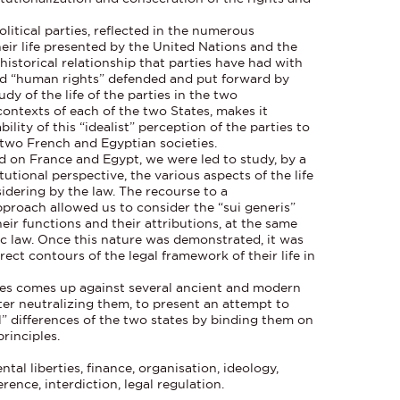
olitical parties, reflected in the numerous
heir life presented by the United Nations and the
 historical relationship that parties have had with
d “human rights” defended and put forward by
dy of the life of the parties in the two
 contexts of each of the two States, makes it
lity of this “idealist” perception of the parties to
he two French and Egyptian societies.
d on France and Egypt, we were led to study, by a
tutional perspective, the various aspects of the life
nsidering by the law. The recourse to a
proach allowed us to consider the “sui generis”
heir functions and their attributions, at the same
lic law. Once this nature was demonstrated, it was
irect contours of the legal framework of their life in
rties comes up against several ancient and modern
fter neutralizing them, to present an attempt to
al” differences of the two states by binding them on
rinciples.
ntal liberties, finance, organisation, ideology,
rence, interdiction, legal regulation.