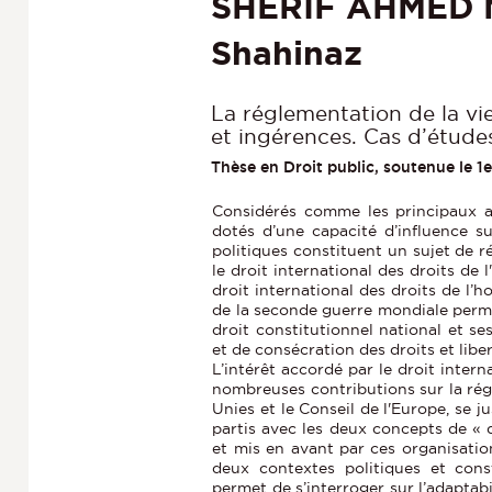
SHERIF AHMED
Shahinaz
La réglementation de la vie 
et ingérences. Cas d’étude
Thèse en Droit public, soutenue le 1e
Considérés comme les principaux act
dotés d’une capacité d’influence sur
politiques constituent un sujet de ré
le droit international des droits de
droit international des droits de l’
de la seconde guerre mondiale perme
droit constitutionnel national et se
et de consécration des droits et liber
L’intérêt accordé par le droit interna
nombreuses contributions sur la rég
Unies et le Conseil de l'Europe, se ju
partis avec les deux concepts de « 
et mis en avant par ces organisation
deux contextes politiques et cons
permet de s’interroger sur l’adaptabi