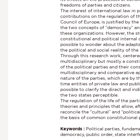
freedoms of parties and citizens.
The interest of international law in p
contributions on the regulation of t
Council of Europe, is justified by the
the two concepts of “democracy” an
these organizations. However, the stu
constitutional and political internal
possible to wonder about the adaptabi
the political and social reality of t
Through this research work, centere
multidisciplinary but mostly a consti
of the political parties and their co
multidisciplinary and comparative ap
nature of the parties, which are by t
time entities of private law and pub
possible to clarify the direct and ind
the two states perceptible.
The regulation of the life of the pa
theories and principles that allow, a
reconcile the “cultural” and “politic
the basis of common constitutional p
Keywords :
Political parties, fundame
democracy, public order, state interfe