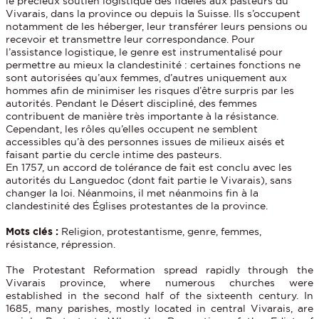
le précieux soutien logistique des fidèles aux pasteurs du
Vivarais, dans la province ou depuis la Suisse. Ils s’occupent
notamment de les héberger, leur transférer leurs pensions ou
recevoir et transmettre leur correspondance. Pour
l’assistance logistique, le genre est instrumentalisé pour
permettre au mieux la clandestinité : certaines fonctions ne
sont autorisées qu’aux femmes, d’autres uniquement aux
hommes afin de minimiser les risques d’être surpris par les
autorités. Pendant le Désert discipliné, des femmes
contribuent de manière très importante à la résistance.
Cependant, les rôles qu’elles occupent ne semblent
accessibles qu’à des personnes issues de milieux aisés et
faisant partie du cercle intime des pasteurs.
En 1757, un accord de tolérance de fait est conclu avec les
autorités du Languedoc (dont fait partie le Vivarais), sans
changer la loi. Néanmoins, il met néanmoins fin à la
clandestinité des Églises protestantes de la province.
Mots clés :
Religion, protestantisme, genre, femmes,
résistance, répression.
The Protestant Reformation spread rapidly through the
Vivarais province, where numerous churches were
established in the second half of the sixteenth century. In
1685, many parishes, mostly located in central Vivarais, are