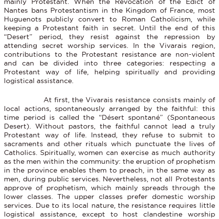
mainly Protestant. When the Revocation of the Edict of
Nantes bans Protestantism in the Kingdom of France, most
Huguenots publicly convert to Roman Catholicism, while
keeping a Protestant faith in secret. Until the end of this
“Desert” period, they resist against the repression by
attending secret worship services. In the Vivarais region,
contributions to the Protestant resistance are non-violent
and can be divided into three categories: respecting a
Protestant way of life, helping spiritually and providing
logistical assistance.
At first, the Vivarais resistance consists mainly of
local actions, spontaneously arranged by the faithful: this
time period is called the “Désert spontané” (Spontaneous
Desert). Without pastors, the faithful cannot lead a truly
Protestant way of life. Instead, they refuse to submit to
sacraments and other rituals which punctuate the lives of
Catholics. Spiritually, women can exercise as much authority
as the men within the community: the eruption of prophetism
in the province enables them to preach, in the same way as
men, during public services. Nevertheless, not all Protestants
approve of prophetism, which mainly spreads through the
lower classes. The upper classes prefer domestic worship
services. Due to its local nature, the resistance requires little
logistical assistance, except to host clandestine worship