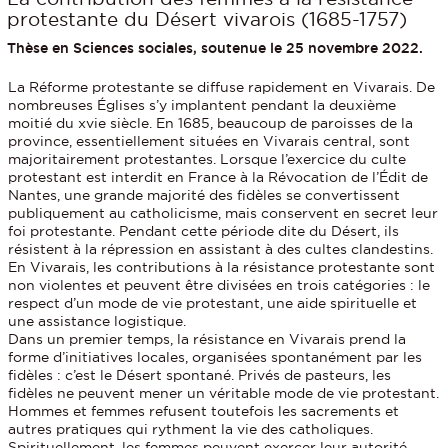
protestante du Désert vivarois (1685-1757)
Thèse en Sciences sociales, soutenue le 25 novembre 2022.
La Réforme protestante se diffuse rapidement en Vivarais. De
nombreuses Églises s’y implantent pendant la deuxième
moitié du xvie siècle. En 1685, beaucoup de paroisses de la
province, essentiellement situées en Vivarais central, sont
majoritairement protestantes. Lorsque l’exercice du culte
protestant est interdit en France à la Révocation de l’Édit de
Nantes, une grande majorité des fidèles se convertissent
publiquement au catholicisme, mais conservent en secret leur
foi protestante. Pendant cette période dite du Désert, ils
résistent à la répression en assistant à des cultes clandestins.
En Vivarais, les contributions à la résistance protestante sont
non violentes et peuvent être divisées en trois catégories : le
respect d’un mode de vie protestant, une aide spirituelle et
une assistance logistique.
Dans un premier temps, la résistance en Vivarais prend la
forme d’initiatives locales, organisées spontanément par les
fidèles : c’est le Désert spontané. Privés de pasteurs, les
fidèles ne peuvent mener un véritable mode de vie protestant.
Hommes et femmes refusent toutefois les sacrements et
autres pratiques qui rythment la vie des catholiques.
Spirituellement, les femmes peuvent exercer leur autorité