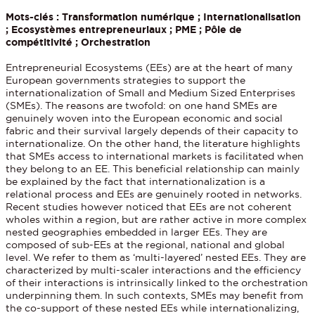
Mots-clés : Transformation numérique ; Internationalisation
; Ecosystèmes entrepreneuriaux ; PME ; Pôle de
compétitivité ; Orchestration
Entrepreneurial Ecosystems (EEs) are at the heart of many
European governments strategies to support the
internationalization of Small and Medium Sized Enterprises
(SMEs). The reasons are twofold: on one hand SMEs are
genuinely woven into the European economic and social
fabric and their survival largely depends of their capacity to
internationalize. On the other hand, the literature highlights
that SMEs access to international markets is facilitated when
they belong to an EE. This beneficial relationship can mainly
be explained by the fact that internationalization is a
relational process and EEs are genuinely rooted in networks.
Recent studies however noticed that EEs are not coherent
wholes within a region, but are rather active in more complex
nested geographies embedded in larger EEs. They are
composed of sub-EEs at the regional, national and global
level. We refer to them as ‘multi-layered’ nested EEs. They are
characterized by multi-scaler interactions and the efficiency
of their interactions is intrinsically linked to the orchestration
underpinning them. In such contexts, SMEs may benefit from
the co-support of these nested EEs while internationalizing,