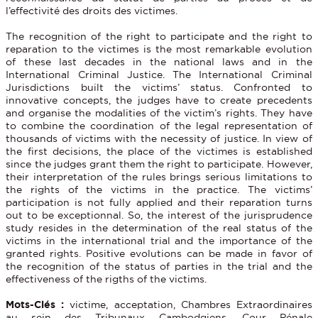
l’effectivité des droits des victimes.
The recognition of the right to participate and the right to
reparation to the victimes is the most remarkable evolution
of these last decades in the national laws and in the
International Criminal Justice. The International Criminal
Jurisdictions built the victims’ status. Confronted to
innovative concepts, the judges have to create precedents
and organise the modalities of the victim’s rights. They have
to combine the coordination of the legal representation of
thousands of victims with the necessity of justice. In view of
the first decisions, the place of the victimes is established
since the judges grant them the right to participate. However,
their interpretation of the rules brings serious limitations to
the rights of the victims in the practice. The victims’
participation is not fully applied and their reparation turns
out to be exceptionnal. So, the interest of the jurisprudence
study resides in the determination of the real status of the
victims in the international trial and the importance of the
granted rights. Positive evolutions can be made in favor of
the recognition of the status of parties in the trial and the
effectiveness of the rigths of the victims.
Mots-Clés :
victime, acceptation, Chambres Extraordinaires
au sein des Tribunaux Cambodgiens, Cour Pénale