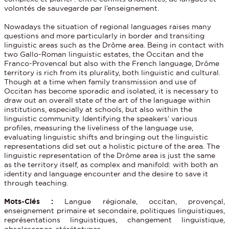
volontés de sauvegarde par l’enseignement.
Nowadays the situation of regional languages raises many
questions and more particularly in border and transiting
linguistic areas such as the Drôme area. Being in contact with
two Gallo-Roman linguistic estates, the Occitan and the
Franco-Provencal but also with the French language, Drôme
territory is rich from its plurality, both linguistic and cultural.
Though at a time when family transmission and use of
Occitan has become sporadic and isolated, it is necessary to
draw out an overall state of the art of the language within
institutions, especially at schools, but also within the
linguistic community. Identifying the speakers’ various
profiles, measuring the liveliness of the language use,
evaluating linguistic shifts and bringing out the linguistic
representations did set out a holistic picture of the area. The
linguistic representation of the Drôme area is just the same
as the territory itself, as complex and manifold: with both an
identity and language encounter and the desire to save it
through teaching.
M
ots
-Clés :
Langue régionale, occitan, provençal,
enseignement primaire et secondaire, politiques linguistiques,
représentations linguistiques, changement linguistique,
obsolescence, stérétotypes