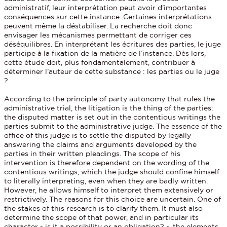
administratif, leur interprétation peut avoir d’importantes
conséquences sur cette instance. Certaines interprétations
peuvent même la déstabiliser. La recherche doit donc
envisager les mécanismes permettant de corriger ces
déséquilibres. En interprétant les écritures des parties, le juge
participe à la fixation de la matière de l’instance. Dès lors,
cette étude doit, plus fondamentalement, contribuer à
déterminer l’auteur de cette substance : les parties ou le juge
?
According to the principle of party autonomy that rules the
administrative trial, the litigation is the thing of the parties:
the disputed matter is set out in the contentious writings the
parties submit to the administrative judge. The essence of the
office of this judge is to settle the disputed by legally
answering the claims and arguments developed by the
parties in their written pleadings. The scope of his
intervention is therefore dependent on the wording of the
contentious writings, which the judge should confine himself
to literally interpreting, even when they are badly written.
However, he allows himself to interpret them extensively or
restrictively. The reasons for this choice are uncertain. One of
the stakes of this research is to clarify them. It must also
determine the scope of that power, and in particular its
character - is it a possibility or an obligation? -, the elements