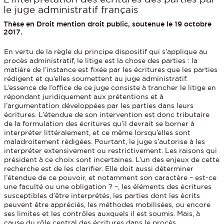
le juge administratif français
Thèse en Droit mention droit public, soutenue le 19 octobre
2017.
En vertu de la règle du principe dispositif qui s’applique au
procès administratif, le litige est la chose des parties : la
matière de l’instance est fixée par les écritures que les parties
rédigent et qu’elles soumettent au juge administratif.
L’essence de l’office de ce juge consiste à trancher le litige en
répondant juridiquement aux prétentions et à
l’argumentation développées par les parties dans leurs
écritures. L’étendue de son intervention est donc tributaire
de la formulation des écritures qu’il devrait se borner à
interpréter littéralement, et ce même lorsqu’elles sont
maladroitement rédigées. Pourtant, le juge s’autorise à les
interpréter extensivement ou restrictivement. Les raisons qui
président à ce choix sont incertaines. L’un des enjeux de cette
recherche est de les clarifier. Elle doit aussi déterminer
l’étendue de ce pouvoir, et notamment son caractère – est-ce
une faculté ou une obligation ? –, les éléments des écritures
susceptibles d’être interprétés, les parties dont les écrits
peuvent être appréciés, les méthodes mobilisées, ou encore
ses limites et les contrôles auxquels il est soumis. Mais, à
cause du rôle central des écritures dans le procès