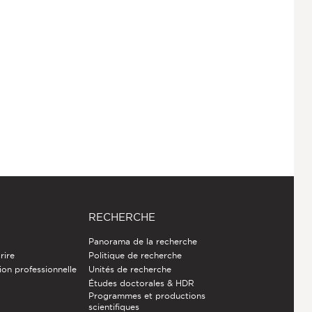
RECHERCHE
Panorama de la recherche
rire
Politique de recherche
ion professionnelle
Unités de recherche
Études doctorales & HDR
Programmes et productions
e
scientifiques