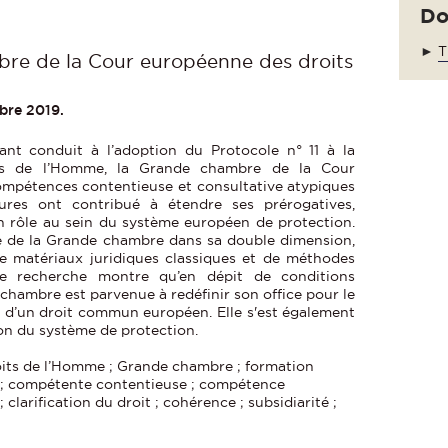
Do
►
T
bre de la Cour européenne des droits
bre 2019.
ant conduit à l’adoption du Protocole n° 11 à la
ts de l’Homme, la Grande chambre de la Cour
ompétences contentieuse et consultative atypiques
eures ont contribué à étendre ses prérogatives,
n rôle au sein du système européen de protection.
ce de la Grande chambre dans sa double dimension,
 de matériaux juridiques classiques et de méthodes
tte recherche montre qu’en dépit de conditions
 chambre est parvenue à redéfinir son office pour le
n d’un droit commun européen. Elle s'est également
ion du système de protection.
its de l’Homme ; Grande chambre ; formation
e ; compétente contentieuse ; compétence
 clarification du droit ; cohérence ; subsidiarité ;