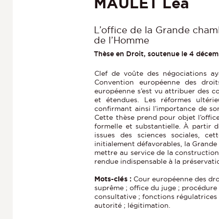
MAULET Léa
L’office de la Grande cham
de l’Homme
Thèse en Droit, soutenue le 4 décem
Clef de voûte des négociations ay
Convention européenne des droi
européenne s’est vu attribuer des c
et étendues. Les réformes ultéri
confirmant ainsi l’importance de so
Cette thèse prend pour objet l’offi
formelle et substantielle. À partir
issues des sciences sociales, ce
initialement défavorables, la Grande
mettre au service de la constructio
rendue indispensable à la préservat
Mots-clés :
Cour européenne des dro
suprême ; office du juge ; procédur
consultative ; fonctions régulatrices ;
autorité ; légitimation.