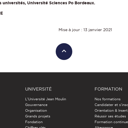
 universités, Université Sciences Po Bordeaux.
RE
Mise à jour : 13 janvier 2021
UNIVERSITÉ
FORMATION
L'Université Jean Moulin
Nos formations
Gouvernance
Candidater et s'insc
Organisation
Orientation & Insert
Grands projets
Réussir ses études
Fondation
Formation continu
Chiffres clés
Alternance