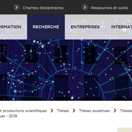
Champs disciplinaires
Ressources et outils
ORMATION
RECHERCHE
ENTREPRISES
INTERNA
 productions scientifiques
Thèses
Thèses soutenues
Thèse
ues - 2019