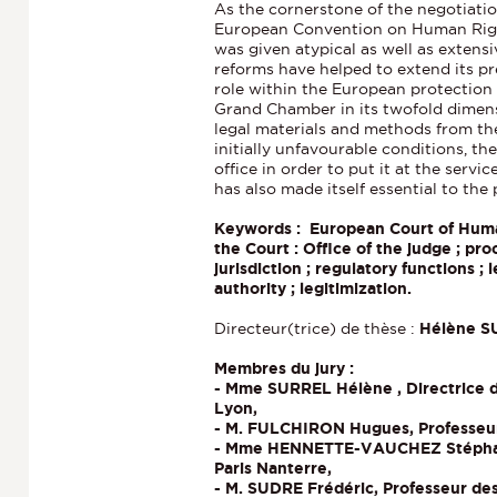
As the cornerstone of the negotiatio
European Convention on Human Righ
was given atypical as well as exten
reforms have helped to extend its pr
role within the European protection 
Grand Chamber in its twofold dimensi
legal materials and methods from the
initially unfavourable conditions, t
office in order to put it at the serv
has also made itself essential to the
Keywords : European Court of Huma
the Court : Office of the judge ; pro
jurisdiction ; regulatory functions ; l
authority ; legitimization.
Directeur(trice) de thèse :
Hélène S
Membres du jury :
- Mme SURREL Hélène , Directrice d
Lyon,
- M. FULCHIRON Hugues, Professeur 
- Mme HENNETTE-VAUCHEZ Stéphanie
Paris Nanterre,
- M. SUDRE Frédéric, Professeur des