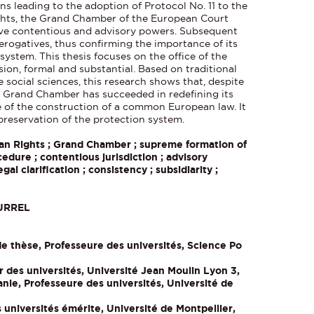
ns leading to the adoption of Protocol No. 11 to the
ts, the Grand Chamber of the European Court
sive contentious and advisory powers. Subsequent
erogatives, thus confirming the importance of its
system. This thesis focuses on the office of the
on, formal and substantial. Based on traditional
 social sciences, this research shows that, despite
he Grand Chamber has succeeded in redefining its
ice of the construction of a common European law. It
 preservation of the protection system.
n Rights ; Grand Chamber ; supreme formation of
cedure ; contentious jurisdiction ; advisory
egal clarification ; consistency ; subsidiarity ;
URREL
e thèse, Professeure des universités, Science Po
des universités, Université Jean Moulin Lyon 3,
, Professeure des universités, Université de
 universités émérite, Université de Montpellier,