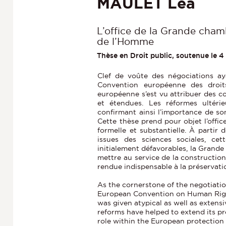
MAULET Léa
L’office de la Grande cham
de l’Homme
Thèse en Droit public, soutenue le 
Clef de voûte des négociations ay
Convention européenne des droi
européenne s’est vu attribuer des c
et étendues. Les réformes ultéri
confirmant ainsi l’importance de so
Cette thèse prend pour objet l’offi
formelle et substantielle. À partir
issues des sciences sociales, ce
initialement défavorables, la Grande
mettre au service de la constructio
rendue indispensable à la préservat
As the cornerstone of the negotiatio
European Convention on Human Righ
was given atypical as well as exten
reforms have helped to extend its pr
role within the European protection 