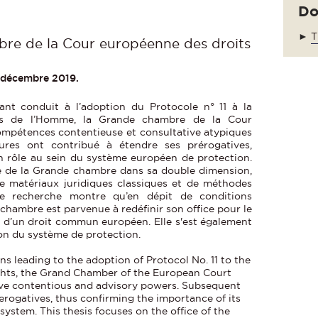
Do
►
T
bre de la Cour européenne des droits
4 décembre 2019.
ant conduit à l’adoption du Protocole n° 11 à la
ts de l’Homme, la Grande chambre de la Cour
ompétences contentieuse et consultative atypiques
eures ont contribué à étendre ses prérogatives,
n rôle au sein du système européen de protection.
ce de la Grande chambre dans sa double dimension,
 de matériaux juridiques classiques et de méthodes
tte recherche montre qu’en dépit de conditions
 chambre est parvenue à redéfinir son office pour le
n d’un droit commun européen. Elle s'est également
ion du système de protection.
ns leading to the adoption of Protocol No. 11 to the
ts, the Grand Chamber of the European Court
sive contentious and advisory powers. Subsequent
erogatives, thus confirming the importance of its
system. This thesis focuses on the office of the