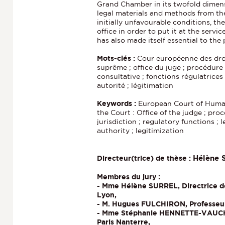
Grand Chamber in its twofold dimensi
legal materials and methods from the
initially unfavourable conditions, t
office in order to put it at the serv
has also made itself essential to the
Mots-clés :
Cour européenne des dro
suprême ; office du juge ; procédur
consultative ; fonctions régulatrices ;
autorité ; légitimation
Keywords :
European Court of Human
the Court : Office of the judge ; pro
jurisdiction ; regulatory functions ; l
authority ; legitimization
Hélène
Directeur(trice) de thèse :
Membres du jury :
- Mme Hélène SURREL, Directrice de
Lyon,
- M. Hugues FULCHIRON, Professeur 
- Mme Stéphanie HENNETTE-VAUCHEZ
Paris Nanterre,