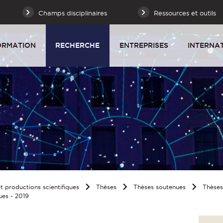
Champs disciplinaires
Ressources et outils
ORMATION
RECHERCHE
ENTREPRISES
INTERNA
 productions scientifiques
Thèses
Thèses soutenues
Thèse
ues - 2019