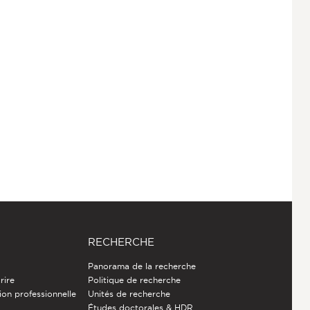
RECHERCHE
Panorama de la recherche
rire
Politique de recherche
ion professionnelle
Unités de recherche
Études doctorales & HDR