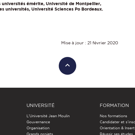
 universités émérite, Université de Montpellier,
s universités, Université Sciences Po Bordeaux.
Mise à jour : 21 février 2020
UNIVERSITÉ
FORMATION
L'Université Jean Moulin
Nos formations
Gouvernance
Candidater et s'insc
Organisation
Orientation & Insert
Grands projets
Réussir ses études