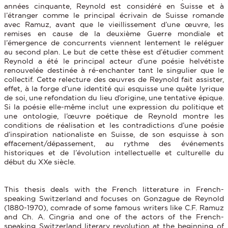
années cinquante, Reynold est considéré en Suisse et à
l’étranger comme le principal écrivain de Suisse romande
avec Ramuz, avant que le vieillissement d’une œuvre, les
remises en cause de la deuxième Guerre mondiale et
l’émergence de concurrents viennent lentement le reléguer
au second plan. Le but de cette thèse est d’étudier comment
Reynold a été le principal acteur d’une poésie helvétiste
renouvelée destinée à ré-enchanter tant le singulier que le
collectif. Cette relecture des œuvres de Reynold fait assister,
effet, à la forge d’une identité qui esquisse une quête lyrique
de soi, une refondation du lieu d’origine, une tentative épique.
Si la poésie elle-même inclut une expression du politique et
une ontologie, l’œuvre poétique de Reynold montre les
conditions de réalisation et les contradictions d’une poésie
d’inspiration nationaliste en Suisse, de son esquisse à son
effacement/dépassement, au rythme des événements
historiques et de l’évolution intellectuelle et culturelle du
début du XXe siècle.
This thesis deals with the French litterature in French-
speaking Switzerland and focuses on Gonzague de Reynold
(1880-1970), comrade of some famous writers like C.F. Ramuz
and Ch. A. Cingria and one of the actors of the French-
speaking Switzerland literary revolution at the beginning of