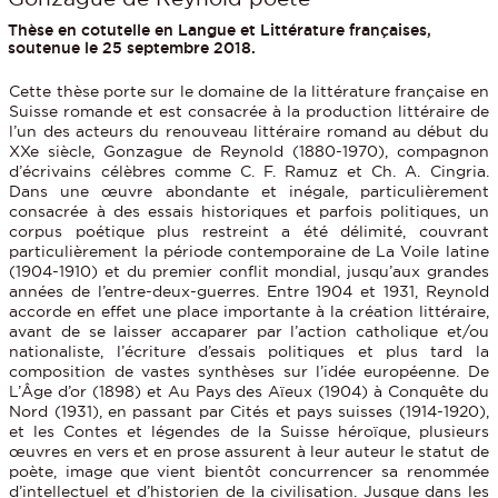
Thèse en cotutelle en Langue et Littérature françaises,
soutenue le 25 septembre 2018.
Cette thèse porte sur le domaine de la littérature française en
Suisse romande et est consacrée à la production littéraire de
l’un des acteurs du renouveau littéraire romand au début du
XXe siècle, Gonzague de Reynold (1880-1970), compagnon
d’écrivains célèbres comme C. F. Ramuz et Ch. A. Cingria.
Dans une œuvre abondante et inégale, particulièrement
consacrée à des essais historiques et parfois politiques, un
corpus poétique plus restreint a été délimité, couvrant
particulièrement la période contemporaine de La Voile latine
(1904-1910) et du premier conflit mondial, jusqu’aux grandes
années de l’entre-deux-guerres. Entre 1904 et 1931, Reynold
accorde en effet une place importante à la création littéraire,
avant de se laisser accaparer par l’action catholique et/ou
nationaliste, l’écriture d’essais politiques et plus tard la
composition de vastes synthèses sur l’idée européenne. De
L’Âge d’or (1898) et Au Pays des Aïeux (1904) à Conquête du
Nord (1931), en passant par Cités et pays suisses (1914-1920),
et les Contes et légendes de la Suisse héroïque, plusieurs
œuvres en vers et en prose assurent à leur auteur le statut de
poète, image que vient bientôt concurrencer sa renommée
d’intellectuel et d’historien de la civilisation. Jusque dans les