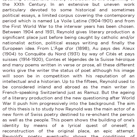
the XXth Century. In an extensive but uneven work
particulary devoted to some historical and sometimes
political essays, a limited corpus covering the contemporary
period which is named La Voile Latine (1904-1901) and from
the First World War to the interwar years has been chosen.
Between 1904 and 1931, Reynold gives literary production a
significant place just before being caught by catholic and/or
nationalist action, political essays writing and finally the
European idea. From L'Âge d'or (1898), Au pays des Aïeux
(1904) to Conquête du Nord (1931) by way of Cités et pays
suisses (1914-1920), Contes et légendes de la Suisse héroïque
and many poems written in verse or prose, all these different
works give the writer the status of poet although his image
will soon be in competition with his reputation of an
intellectual and a historian. Up to the fiftees, Reynold used to
be considered inland and abroad as the main writer in
French-speaking Switzerland just as Ramuz. But the ageing
of a literary production and the new questioning after World
War II push him progressively into the background. The aim
of this thesis is to study how Reynold was the main actor of a
new form of Swiss poetry destined to re-enchant the person
as well as the people. This poem shows the building of one's
identity by means of a lyrical quest of oneself, a
reconstruction of the original place, an epic attempt.
Reynold's poetry eventually shows the conditions of