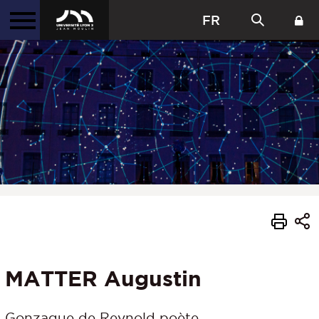
FR
MATTER Augustin
Gonzague de Reynold poète