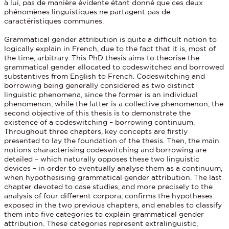
à lui, pas de manière évidente étant donné que ces deux
phénomènes linguistiques ne partagent pas de
caractéristiques communes.
Grammatical gender attribution is quite a difficult notion to
logically explain in French, due to the fact that it is, most of
the time, arbitrary. This PhD thesis aims to theorise the
grammatical gender allocated to codeswitched and borrowed
substantives from English to French. Codeswitching and
borrowing being generally considered as two distinct
linguistic phenomena, since the former is an individual
phenomenon, while the latter is a collective phenomenon, the
second objective of this thesis is to demonstrate the
existence of a codeswitching – borrowing continuum.
Throughout three chapters, key concepts are firstly
presented to lay the foundation of the thesis. Then, the main
notions characterising codeswitching and borrowing are
detailed – which naturally opposes these two linguistic
devices – in order to eventually analyse them as a continuum,
when hypothesising grammatical gender attribution. The last
chapter devoted to case studies, and more precisely to the
analysis of four different corpora, confirms the hypotheses
exposed in the two previous chapters, and enables to classify
them into five categories to explain grammatical gender
attribution. These categories represent extralinguistic,