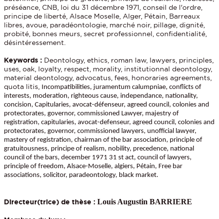
préséance, CNB, loi du 31 décembre 1971, conseil de l'ordre,
principe de liberté, Alsace Moselle, Alger, Pétain, Barreaux
libres, avoue, paradéontologie, marché noir, pillage, dignité,
probité, bonnes meurs, secret professionnel, confidentialité,
désintéressement.
Keywords :
Deontology, ethics, roman law, lawyers, principles,
uses, oak, loyalty, respect, morality, institutionnal deontology,
material deontology, advocatus, fees, honoraries agreements,
quota litis,
Incompatibilities, juramentum calumpniae, conflicts of
interests, moderation, righteous cause, independance, nationality,
concision, Capitularies, avocat-défenseur, agreed council, colonies and
protectorates, governor, commissioned Lawyer, majestry of
registration, capitularies, avocat-defenseur, agreed council, colonies and
protectorates, governor, commissioned lawyers, unofficial lawyer,
mastery of registration, chairman of the bar association, principle of
gratuitousness, principe of realism, nobility, precedence, national
council of the bars, december 1971 31 st act, council of lawyers,
principle of freedom, Alsace-Moselle, algiers, Pétain, Free bar
associations, solicitor, paradeontology, black market.
Louis Augustin BARRIERE
Directeur(trice) de thèse :