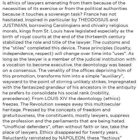
Is ethics of lawyers emanating from them because of the
necessities of its exercise or from the political authorities
because it touches a sovereign task? France has not
hesitated. Inspired in particular by THEODOSIUS and
JUSTINIAN, borrowing Carolingians and chivalry religious
morals, kings from St. Louis have legislated especially as the
birth of royal courts at the end of the thirteenth century
stabilized the role and title of the lawyer. The customs and
the "stiles" completed this device. These principles (loyalty,
independence, respect) will change over time into "uses". As
long as the lawyer is a member of the judicial institution with
a vocation to become executive, the deontology was based
on a consensus. The venality of the offices depriving him of
this promotion, transforms him into a simple "auxiliary",
wayward to the point of stirring unlikely strikes. Impregnated
with the fantasized grandeur of his ancestors in the antiquity
he prefers to consolidate his social rank (nobility,
precedence). From LOUIS XIV the deontology (ethics)
freezes. The Revolution sweeps away this multisecular
heritage. Pressed by the concepts of freedom and
gratuitousness, the constituents, mostly lawyers, suppress
the profession and the parliaments that are being hated.
"Unofficial defenders", often without faith or law, take the
place of lawyers. Ethics disappeared for twenty years.
Reluctantly reinstated by NAPOLEON, these "factious"