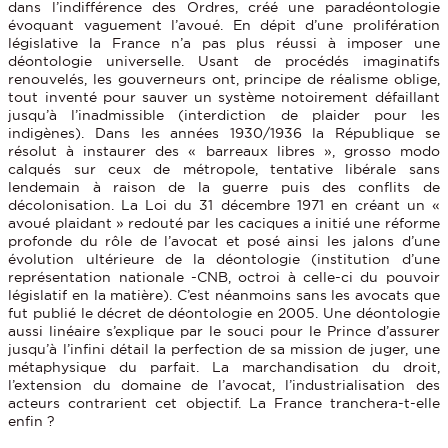
dans l’indifférence des Ordres, créé une paradéontologie
évoquant vaguement l’avoué. En dépit d’une prolifération
législative la France n’a pas plus réussi à imposer une
déontologie universelle. Usant de procédés imaginatifs
renouvelés, les gouverneurs ont, principe de réalisme oblige,
tout inventé pour sauver un système notoirement défaillant
jusqu’à l’inadmissible (interdiction de plaider pour les
indigènes). Dans les années 1930/1936 la République se
résolut à instaurer des « barreaux libres », grosso modo
calqués sur ceux de métropole, tentative libérale sans
lendemain à raison de la guerre puis des conflits de
décolonisation. La Loi du 31 décembre 1971 en créant un «
avoué plaidant » redouté par les caciques a initié une réforme
profonde du rôle de l’avocat et posé ainsi les jalons d’une
évolution ultérieure de la déontologie (institution d’une
représentation nationale -CNB, octroi à celle-ci du pouvoir
législatif en la matière). C’est néanmoins sans les avocats que
fut publié le décret de déontologie en 2005. Une déontologie
aussi linéaire s’explique par le souci pour le Prince d’assurer
jusqu’à l’infini détail la perfection de sa mission de juger, une
métaphysique du parfait. La marchandisation du droit,
l’extension du domaine de l’avocat, l’industrialisation des
acteurs contrarient cet objectif. La France tranchera-t-elle
enfin ?