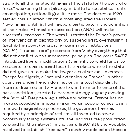
struggle all the nineteenth against the state for the control of
"uses" weakening them (already in butte to societal currents:
emancipation, nationality) a little more. The decree of 1920
settled this situation, which almost engulfed the Orders.
Never again until 1971 will lawyers participate in the definition
of their rules. At most one association (ANA) will make
successful proposals. The wars illustrated the Prince's power
of intervention in deontology by suspending it, overhauling it
(prohibiting Jews) or creating permanent institutions
(CAPA). “France Libre” preserved from Vichy everything that
did not conflict with fundamental principles. The years 54/57
introduced liberal modifications (the right to wield funds, to
associate, to claim unpaid fees). It is a place where the state
did not give up to make the lawyer a civil servant: overseas.
Except for Algeria, a "natural extension of France", in other
countries under french domination, in a total disorder, far
from its dreamed unity, France has, in the indifference of the
bar associations, created a paradeontology vaguely evoking
the “avoué”. Despite a legislative abundance, France has no
more succeeded in imposing a universal code of ethics. Using
renewed imaginative processes, the governors have, as
required by a principle of realism, all invented to save a
notoriously failing system until the inadmissible (prohibition
to plead for the natives). In the years 1930/1936 the Republic
resolved to establish "free bars", roughly modeled on those of