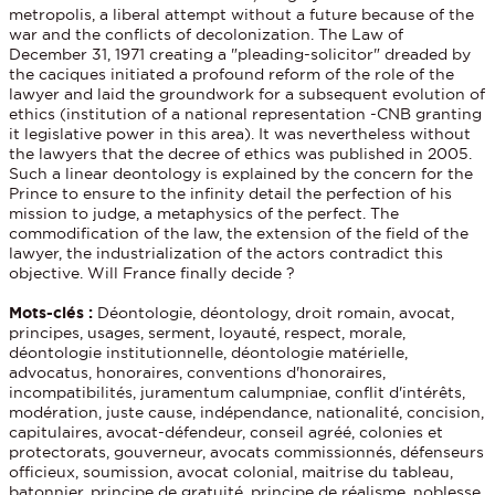
metropolis, a liberal attempt without a future because of the
war and the conflicts of decolonization. The Law of
December 31, 1971 creating a "pleading-solicitor" dreaded by
the caciques initiated a profound reform of the role of the
lawyer and laid the groundwork for a subsequent evolution of
ethics (institution of a national representation -CNB granting
it legislative power in this area). It was nevertheless without
the lawyers that the decree of ethics was published in 2005.
Such a linear deontology is explained by the concern for the
Prince to ensure to the infinity detail the perfection of his
mission to judge, a metaphysics of the perfect. The
commodification of the law, the extension of the field of the
lawyer, the industrialization of the actors contradict this
objective. Will France finally decide ?
Mots-clés :
Déontologie, déontology, droit romain, avocat,
principes, usages, serment, loyauté, respect, morale,
déontologie institutionnelle, déontologie matérielle,
advocatus, honoraires, conventions d'honoraires,
incompatibilités, juramentum calumpniae, conflit d'intérêts,
modération, juste cause, indépendance, nationalité, concision,
capitulaires, avocat-défendeur, conseil agréé, colonies et
protectorats, gouverneur, avocats commissionnés, défenseurs
officieux, soumission, avocat colonial, maitrise du tableau,
batonnier, principe de gratuité, principe de réalisme, noblesse,