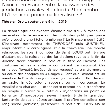
l’avocat en France entre la naissance des
juridictions royales et la loi du 31 décembre
1971, voix du prince ou libéralisme ?
Thèse en Droit, soutenue le 9 juin 2019.
La déontologie des avocats émane-t-elle d’eux à raison des
nécessités de l’exercice ou des autorités politiques parce
qu’elle touche une tâche régalienne ? La France a peu hésité.
S’inspirant notamment de THEODOSE puis JUSTINIEN,
empruntant aux carolingiens et à la chevalerie une morale
religieuse, les rois à compter de Saint LOUIS ont légiféré
d’autant que la naissance des juridictions royales à la fin du
XIIIème siècle stabilise le rôle et le titre de l’avocat. Les
coutumes et les « stiles » complètent ce dispositif. Ces
principes (loyauté, indépendance, respect) se transformeront
au cours des époques en « usages ». Tant que l’avocat est un
membre de l’institution judiciaire ayant vocation d’en devenir
un cadre la déontologie reposait sur un consensus. La
vénalité des charges lui ôtant cette promotion, le transforme
en simple « auxiliaire », rétif aux injonctions au point de
fomenter d’improbables grèves. Imprégné de la grandeur
fantasmée de ses ancêtres antiques il préfère consolider son
rang social (noblesse, préséance). A partir de LOUIS XIV la