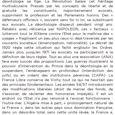
déontologie se fige. La Révolution balaie cet héritage
multiséculaire. Pressés par les concepts de liberté et de
gratuité les constituants, majoritairement avocats,
suppriment la profession et les Parlements honnis. Des «
défenseurs officieux », souvent sans foi ni loi, se substituent
aux avocats. La déontologie disparut pendant vingt ans.
Rétablis avec réticence par NAPOLEON, ces « factieux »
lutteront tout le XIXème contre l’Etat pour la maîtrise des «
usages » fragilisant un peu plus ceux-ci déjà traversés par les
courants sociétaux (émancipation, nationalité). Le décret de
1920 régla cette situation qui faillit engloutir les Ordres.
Jamais plus jusqu’en 1971 les avocats ne participeront à la
définition de leurs règles. Tout au plus une association (ANA)
fera avec succès des propositions. Les guerres illustrèrent le
pouvoir d’intervention du Prince dans la déontologie en la
suspendant, l’aménageant en profondeur (interdiction des
juifs) ou en créant des institutions pérennes (CAPA). La
France Libre conserva de Vichy tout ce qui ne heurtait pas
des principes fondamentaux. Les années 54/57 introduisirent
des modifications libérales (droit de manier des fonds, de
s’associer, de réclamer des honoraires impayés). Il est un
endroit où l’Etat n’a pas renoncé à l’avocat fonctionnaire :
l’outre-mer. L’Algérie mise à part, « prolongement naturel de
la France », dans les autres pays sous domination française,
dans un désordre total, sans cette unité rêvée, la France a,