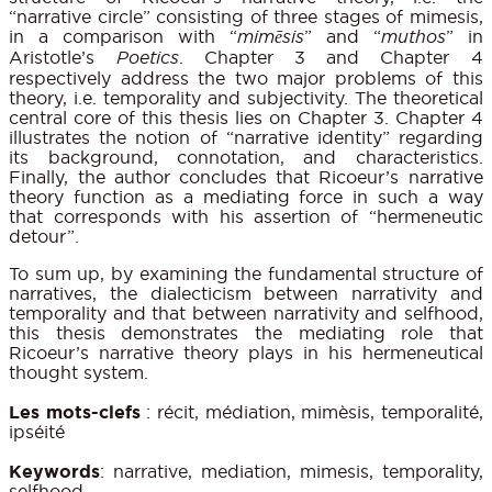
“narrative circle” consisting of three stages of mimesis,
in a comparison with “
mimēsis
” and “
muthos
” in
Aristotle’s
Poetics
. Chapter 3 and Chapter 4
respectively address the two major problems of this
theory, i.e. temporality and subjectivity. The theoretical
central core of this thesis lies on Chapter 3. Chapter 4
illustrates the notion of “narrative identity” regarding
its background, connotation, and characteristics.
Finally, the author concludes that Ricoeur’s narrative
theory function as a mediating force in such a way
that corresponds with his assertion of “hermeneutic
detour”.
To sum up, by examining the fundamental structure of
narratives, the dialecticism between narrativity and
temporality and that between narrativity and selfhood,
this thesis demonstrates the mediating role that
Ricoeur’s narrative theory plays in his hermeneutical
thought system.
Les mots-clefs
: récit, médiation, mimèsis, temporalité,
ipséité
Keywords
: narrative, mediation, mimesis, temporality,
selfhood