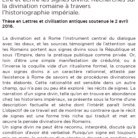
la divination romaine à travers
l’historiographie impériale.
Thèse en Lettres et civilisation antiques soutenue le 2 avril
2016.
La divination est à Rome l’instrument central du dialogue
avec les dieux, et les sources témoignent de l’attention que
les Romains portent aux signes divins sous la République et
sous l’Empire, dans la pratique publique comme privée. Or,
loin d’être une simple manifestation de crédulité, ou à
l’inverse la coquille vide d’un ritualisme formel, la croyance
aux signes divins a un caractère rationnel, attesté par
l’existence à Rome de savoirs et de procédures divinatoires
très élaborés. Cette rationalité est sensible dans un autre
champ, qui n’a pas ou peu été exploré : les récits de signes. La
narration d’un signe divin, telle qu’on en trouve en abondance
chez les historiens impériaux, se présente sous la forme d’une
description factuelle et sèche dont l’intérêt paraît limité.
L’objectif de ce travail est de montrer au contraire que le récit
de signes est une forme très riche qui traduit et met en
œuvre la pensée divinatoire des Romains.
Un signe divin ne peut être reconnu, interprété, discuté qu’à
condition d’avoir été verbalisé. Puisqu’un signe est toujours
mis en mots, la posture d’un sénateur devant un prodige qui