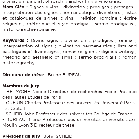
divination is a craft of reading and writing divine signs.
Mots-Clés :
Signes divins ; divination ; prodiges ; présages ;
interprétation des signes ; herméneutique divinatoire ; listes
et catalogues de signes divins ; religion romaine ; écrire
religieux ; rhétorique et style prodigial ; sermo prodigialis ;
historiographie romaine.
Keywords :
Divine signs ; divination ; prodigies ; omina ;
interpretation of signs ; divination hermeneutics ; lists and
catalogues of divine signs ; roman religion ; religious writing ;
rhetoric and aesthetic of signs ; sermo prodigialis ; roman
historiography.
Directeur de thèse
: Bruno BUREAU
Membres du jury
:
- BELAYCHE Nicole Directeur de recherches Ecole Pratique
des Hautes Etudes de Paris
- GUERIN Charles Professeur des universités Université Paris-
Est Créteil
- SCHEID John Professeur des universités Collège de France
- BUREAU Bruno Professeur des universités Université Jean
Moulin Lyon 3 Directeur de thèse
Président du jury
: John SCHEID