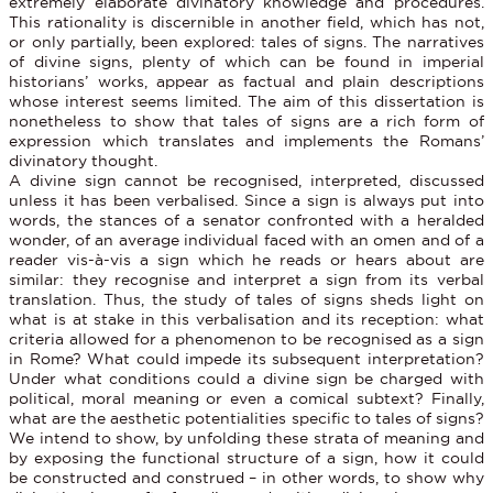
extremely elaborate divinatory knowledge and procedures.
This rationality is discernible in another field, which has not,
or only partially, been explored: tales of signs. The narratives
of divine signs, plenty of which can be found in imperial
historians’ works, appear as factual and plain descriptions
whose interest seems limited. The aim of this dissertation is
nonetheless to show that tales of signs are a rich form of
expression which translates and implements the Romans’
divinatory thought.
A divine sign cannot be recognised, interpreted, discussed
unless it has been verbalised. Since a sign is always put into
words, the stances of a senator confronted with a heralded
wonder, of an average individual faced with an omen and of a
reader vis-à-vis a sign which he reads or hears about are
similar: they recognise and interpret a sign from its verbal
translation. Thus, the study of tales of signs sheds light on
what is at stake in this verbalisation and its reception: what
criteria allowed for a phenomenon to be recognised as a sign
in Rome? What could impede its subsequent interpretation?
Under what conditions could a divine sign be charged with
political, moral meaning or even a comical subtext? Finally,
what are the aesthetic potentialities specific to tales of signs?
We intend to show, by unfolding these strata of meaning and
by exposing the functional structure of a sign, how it could
be constructed and construed – in other words, to show why