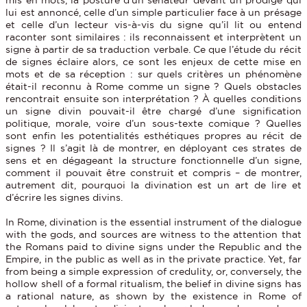
lui est annoncé, celle d’un simple particulier face à un présage
et celle d’un lecteur vis-à-vis du signe qu’il lit ou entend
raconter sont similaires : ils reconnaissent et interprètent un
signe à partir de sa traduction verbale. Ce que l’étude du récit
de signes éclaire alors, ce sont les enjeux de cette mise en
mots et de sa réception : sur quels critères un phénomène
était-il reconnu à Rome comme un signe ? Quels obstacles
rencontrait ensuite son interprétation ? À quelles conditions
un signe divin pouvait-il être chargé d’une signification
politique, morale, voire d’un sous-texte comique ? Quelles
sont enfin les potentialités esthétiques propres au récit de
signes ? Il s’agit là de montrer, en déployant ces strates de
sens et en dégageant la structure fonctionnelle d’un signe,
comment il pouvait être construit et compris – de montrer,
autrement dit, pourquoi la divination est un art de lire et
d’écrire les signes divins.
In Rome, divination is the essential instrument of the dialogue
with the gods, and sources are witness to the attention that
the Romans paid to divine signs under the Republic and the
Empire, in the public as well as in the private practice. Yet, far
from being a simple expression of credulity, or, conversely, the
hollow shell of a formal ritualism, the belief in divine signs has
a rational nature, as shown by the existence in Rome of