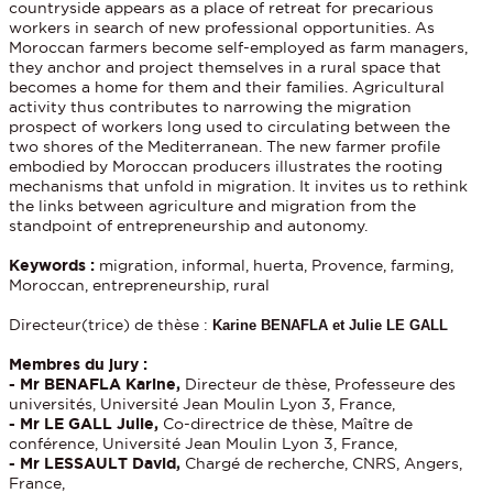
countryside appears as a place of retreat for precarious
workers in search of new professional opportunities. As
Moroccan farmers become self-employed as farm managers,
they anchor and project themselves in a rural space that
becomes a home for them and their families. Agricultural
activity thus contributes to narrowing the migration
prospect of workers long used to circulating between the
two shores of the Mediterranean. The new farmer profile
embodied by Moroccan producers illustrates the rooting
mechanisms that unfold in migration. It invites us to rethink
the links between agriculture and migration from the
standpoint of entrepreneurship and autonomy.
Keywords :
migration, informal, huerta, Provence, farming,
Moroccan, entrepreneurship, rural
Directeur(trice) de thèse :
Karine BENAFLA et Julie LE GALL
Membres du jury :
- Mr BENAFLA Karine,
Directeur de thèse, Professeure des
universités, Université Jean Moulin Lyon 3, France,
- Mr LE GALL Julie,
Co-directrice de thèse, Maître de
conférence, Université Jean Moulin Lyon 3, France,
- Mr LESSAULT David,
Chargé de recherche, CNRS, Angers,
France,