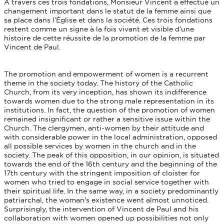
A travers ces trois fondations, Monsieur Vincent a effectué un
changement important dans le statut de la femme ainsi que
sa place dans l’Église et dans la société. Ces trois fondations
restent comme un signe à la fois vivant et visible d’une
histoire de cette réussite de la promotion de la femme par
Vincent de Paul.
The promotion and empowerment of women is a recurrent
theme in the society today. The history of the Catholic
Church, from its very inception, has shown its indifference
towards women due to the strong male representation in its
institutions. In fact, the question of the promotion of women
remained insignificant or rather a sensitive issue within the
Church. The clergymen, anti-women by their attitude and
with considerable power in the local administration, opposed
all possible services by women in the church and in the
society. The peak of this opposition, in our opinion, is situated
towards the end of the 16th century and the beginning of the
17th century with the stringent imposition of cloister for
women who tried to engage in social service together with
their spiritual life. In the same way, in a society predominantly
patriarchal, the woman's existence went almost unnoticed.
Surprisingly, the intervention of Vincent de Paul and his
collaboration with women opened up possibilities not only