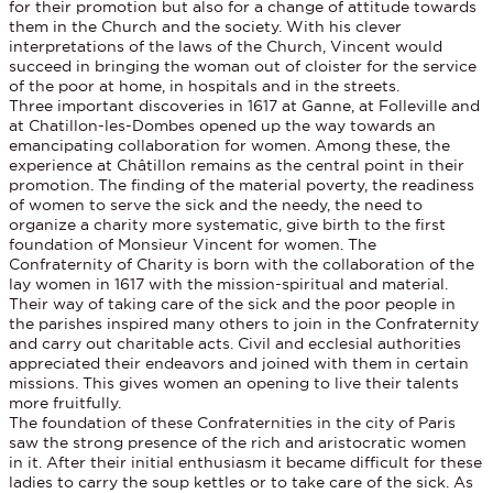
for their promotion but also for a change of attitude towards
them in the Church and the society. With his clever
interpretations of the laws of the Church, Vincent would
succeed in bringing the woman out of cloister for the service
of the poor at home, in hospitals and in the streets.
Three important discoveries in 1617 at Ganne, at Folleville and
at Chatillon-les-Dombes opened up the way towards an
emancipating collaboration for women. Among these, the
experience at Châtillon remains as the central point in their
promotion. The finding of the material poverty, the readiness
of women to serve the sick and the needy, the need to
organize a charity more systematic, give birth to the first
foundation of Monsieur Vincent for women. The
Confraternity of Charity is born with the collaboration of the
lay women in 1617 with the mission-spiritual and material.
Their way of taking care of the sick and the poor people in
the parishes inspired many others to join in the Confraternity
and carry out charitable acts. Civil and ecclesial authorities
appreciated their endeavors and joined with them in certain
missions. This gives women an opening to live their talents
more fruitfully.
The foundation of these Confraternities in the city of Paris
saw the strong presence of the rich and aristocratic women
in it. After their initial enthusiasm it became difficult for these
ladies to carry the soup kettles or to take care of the sick. As