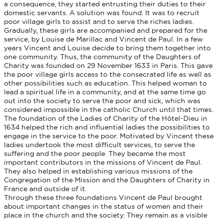
a consequence, they started entrusting their duties to their
domestic servants. A solution was found. It was to recruit
poor village girls to assist and to serve the riches ladies.
Gradually, these girls are accompanied and prepared for the
service, by Louise de Marillac and Vincent de Paul. In a few
years Vincent and Louise decide to bring them together into
one community. Thus, the community of the Daughters of
Charity was founded on 29 November 1633 in Paris. This gave
the poor village girls access to the consecrated life as well as
other possibilities such as education. This helped woman to
lead a spiritual life in a community, and at the same time go
out into the society to serve the poor and sick, which was
considered impossible in the catholic Church until that times.
The foundation of the Ladies of Charity of the Hôtel-Dieu in
1634 helped the rich and influential ladies the possibilities to
engage in the service to the poor. Motivated by Vincent these
ladies undertook the most difficult services, to serve the
suffering and the poor people. They became the most
important contributors in the missions of Vincent de Paul.
They also helped in establishing various missions of the
Congregation of the Mission and the Daughters of Charity in
France and outside of it.
Through these three foundations Vincent de Paul brought
about important changes in the status of women and their
place in the church and the society. They remain as a visible