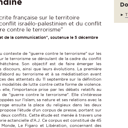
dine
Do
►
T
rite française sur le territoire
nflit israélo-palestinien et du conflit
re contre le terrorisme”
 et de la communication", soutenue le 5 décembre
u contexte de "guerre contre le terrorisme" sur les
ur le terrorisme se déroulant de la cadre du conflit
tchétchène. Son objectif est de faire émerger les
discours, ainsi que leurs évolutions. La première
 d'abord au terrorisme et à sa médiatisation avant
es des attentats du 11 septembre sur la définition
 modalités de lutte contre cette forme de violence.
lle, l'importance prise par les débats relatifs au
de "guerre contre le terrorisme". Elle s'intéresse
pées sur l'islam, sa nature et ses relations avec la
erroge ensuite la place du religieux dans les deux
e propose l'étude d'un corpus de presse, portant sur
 deux conflits. Cette étude est menée à travers une
rie actancielle d'A.J. Ce corpus est constitué de 45
e Monde, Le Figaro et Libération, concernant des