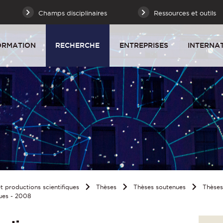
Champs disciplinaires
Ressources et outils
ORMATION
RECHERCHE
ENTREPRISES
INTERNA
 productions scientifiques
Thèses
Thèses soutenues
Thèse
ues - 2008