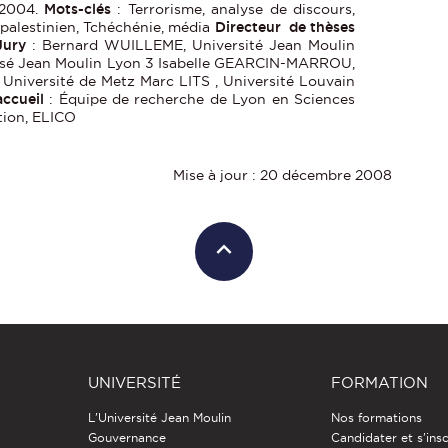
 2004.
Mots-clés
: Terrorisme, analyse de discours,
o-palestinien, Tchéchénie, média
Directeur de thèses
Jury
: Bernard WUILLEME, Université Jean Moulin
sé Jean Moulin Lyon 3 Isabelle GEARCIN-MARROU,
Université de Metz Marc LITS , Université Louvain
accueil
: Équipe de recherche de Lyon en Sciences
tion, ELICO
Mise à jour : 20 décembre 2008
UNIVERSITÉ
FORMATION
L'Université Jean Moulin
Nos formations
Gouvernance
Candidater et s'insc