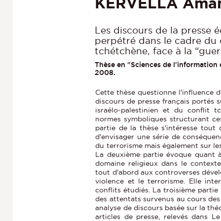
KERVELLA Aman
Les discours de la presse éc
perpétré dans le cadre du co
tchétchène, face à la “guer
Thèse en "Sciences de l'information
2008.
Cette thèse questionne l'influence d
discours de presse français portés s
israélo-palestinien et du conflit 
normes symboliques structurant ces 
partie de la thèse s'intéresse tout
d'envisager une série de conséquenc
du terrorisme mais également sur les
La deuxième partie évoque quant à e
domaine religieux dans le contexte 
tout d'abord aux controverses dévelop
violence et le terrorisme. Elle int
conflits étudiés. La troisième parti
des attentats survenus au cours des
analyse de discours basée sur la théo
articles de presse, relevés dans L