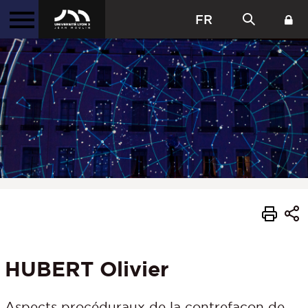
FR
HUBERT Olivier
Aspects procéduraux de la contrefaçon de