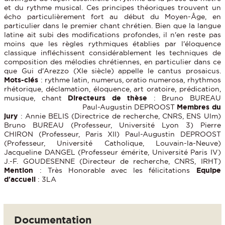
et du rythme musical. Ces principes théoriques trouvent un
écho particulièrement fort au début du Moyen-Âge, en
particulier dans le premier chant chrétien. Bien que la langue
latine ait subi des modifications profondes, il n'en reste pas
moins que les règles rythmiques établies par l'éloquence
classique infléchissent considérablement les techniques de
composition des mélodies chrétiennes, en particulier dans ce
que Gui d'Arezzo (XIe siècle) appelle le cantus prosaicus.
Mots-clés
: rythme latin, numerus, oratio numerosa, rhythmos
rhétorique, déclamation, éloquence, art oratoire, prédication,
musique, chant
Directeurs de thèse
: Bruno BUREAU
Paul-Augustin DEPROOST
Membres du
jury
: Annie BELIS (Directrice de recherche, CNRS, ENS Ulm)
Bruno BUREAU (Professeur, Université Lyon 3) Pierre
CHIRON (Professeur, Paris XII) Paul-Augustin DEPROOST
(Professeur, Université Catholique, Louvain-la-Neuve)
Jacqueline DANGEL (Professeur émérite, Université Paris IV)
J.-F. GOUDESENNE (Directeur de recherche, CNRS, IRHT)
Mention
: Très Honorable avec les félicitations
Equipe
d'accueil
: 3LA
Documentation