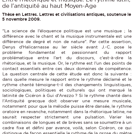
de l'antiquité au haut Moyen-Age
Thèse en Lettres. Lettres et civilisations antiques, soutenue le
5 novembre 2009.
"La science de l'éloquence politique est une musique ; la
différence avec le chant et la musique instrumentale est une
différence de degré et non de nature". Par cette assertion,
Denys d'Halicarnasse au Ier siècle avant J.-C. pose le
problème fondamental et passionnant du rapport
problématique entre l'art du discours, c'est-à-dire la
rhétorique, et la musique. Or, le rythme est l'un des points de
contact essentiels entre ces deux domaines de compétence.
La question centrale de cette étude est donc la suivante :
dans quelle mesure le rapport entre le rythme déclamé et le
rythme chanté témoigne-t-il des changements linguistiques,
sociologiques, politiques et culturels qui ont marqué la
latinité de Cicéron à Gui d'Arezzo ? Si le rythme chanté dans
l'Antiquité grecque doit observer une mesure musicale,
notamment pour que la mélodie puisse être dansée, le rythme
oratoire en revanche, notamment dans la rhétorique latine, ne
saurait respecter strictement une pulsation. Varier les
combinaisons de longues et de brèves sans se soumettre à un
cadre fixe et défini par avance, voilà, selon Cicéron, ce qui
distingue de façon essentielle le rythme de la prose du mètre