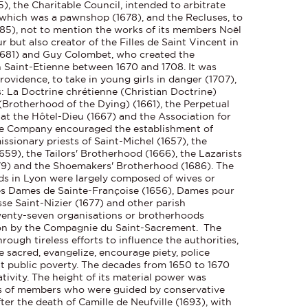
, the Charitable Council, intended to arbitrate
e, which was a pawnshop (1678), and the Recluses, to
685), not to mention the works of its members Noël
 but also creator of the Filles de Saint Vincent in
 1681) and Guy Colombet, who created the
in Saint-Etienne between 1670 and 1708. It was
rovidence, to take in young girls in danger (1707),
: La Doctrine chrétienne (Christian Doctrine)
(Brotherhood of the Dying) (1661), the Perpetual
at the Hôtel-Dieu (1667) and the Association for
The Company encouraged the establishment of
ssionary priests of Saint-Michel (1657), the
659), the Tailors' Brotherhood (1666), the Lazarists
679) and the Shoemakers' Brotherhood (1686). The
s in Lyon were largely composed of wives or
es Dames de Sainte-Françoise (1656), Dames pour
sse Saint-Nizier (1677) and other parish
twenty-seven organisations or brotherhoods
Lyon by the Compagnie du Saint-Sacrement. The
ugh tireless efforts to influence the authorities,
e sacred, evangelize, encourage piety, police
t public poverty. The decades from 1650 to 1670
ivity. The height of its material power was
s of members who were guided by conservative
ter the death of Camille de Neufville (1693), with