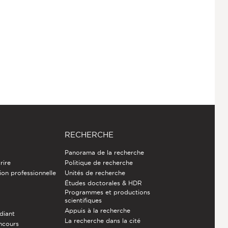
RECHERCHE
Panorama de la recherche
rire
Politique de recherche
ion professionnelle
Unités de recherche
Études doctorales & HDR
Programmes et productions
e
scientifiques
Appuis à la recherche
diant
La recherche dans la cité
ncours