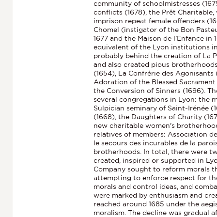
community of schoolmistresses (1675)
conflicts (1678), the Prêt Charitabl
imprison repeat female offenders (1
Chomel (instigator of the Bon Pasteur
1677 and the Maison de l’Enfance in
equivalent of the Lyon institutions 
probably behind the creation of La P
and also created pious brotherhoods
(1654), La Confrérie des Agonisants 
Adoration of the Blessed Sacrament 
the Conversion of Sinners (1696). 
several congregations in Lyon: the mi
Sulpician seminary of Saint-Irénée (1
(1668), the Daughters of Charity (1
new charitable women's brotherhood
relatives of members: Association d
le secours des incurables de la paroi
brotherhoods. In total, there were 
created, inspired or supported in 
Company sought to reform morals thro
attempting to enforce respect for th
morals and control ideas, and comba
were marked by enthusiasm and creat
reached around 1685 under the aegi
moralism. The decline was gradual af