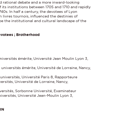
d rational debate and a more inward-looking
f its institutions between 1705 and 1710 and rapidly
740s. In half a century, the devotees of Lyon
 livres tournois, influenced the destinies of
 the institutional and cultural landscape of the
evotees ; Brotherhood
iversités émérite, Université Jean Moulin Lyon 3,
universités émérite, Université de Lorraine, Nancy,
iversités, Université Paris 8, Rapporteure
ersités, Université de Lorraine, Nancy,
versités, Sorbonne Université, Examinateur
iversités, Université Jean-Moulin Lyon 3,
IN