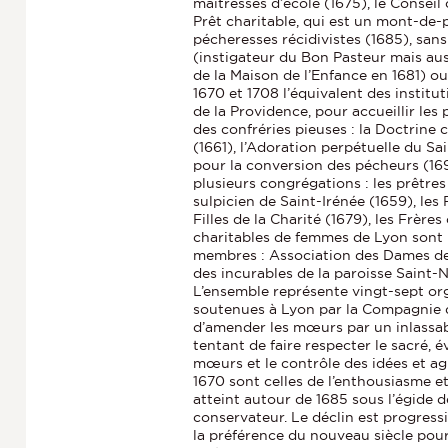
maîtresses d’école (1675), le Conseil c
Prêt charitable, qui est un mont-de-p
pécheresses récidivistes (1685), s
(instigateur du Bon Pasteur mais aus
de la Maison de l’Enfance en 1681) o
1670 et 1708 l’équivalent des institut
de la Providence, pour accueillir les
des confréries pieuses : la Doctrine 
(1661), l’Adoration perpétuelle du Sa
pour la conversion des pécheurs (169
plusieurs congrégations : les prêtres
sulpicien de Saint-Irénée (1659), les F
Filles de la Charité (1679), les Frère
charitables de femmes de Lyon sont
membres : Association des Dames de
des incurables de la paroisse Saint-Ni
L’ensemble représente vingt-sept org
soutenues à Lyon par la Compagnie
d’amender les mœurs par un inlassabl
tentant de faire respecter le sacré, év
mœurs et le contrôle des idées et ag
1670 sont celles de l’enthousiasme et
atteint autour de 1685 sous l’égide
conservateur. Le déclin est progressi
la préférence du nouveau siècle pour 