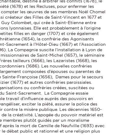
haritable, destiné à arbitrer les conflits (1678), le
iété (1678) et les Recluses, pour enfermer les
ans compter les œuvres de ses membres Noël Chomel
si créateur des Filles de Saint-Vincent en 1677 et
u Guy Colombet, qui crée à Saint-Etienne entre
ions lyonnaises. Elle est probablement à l’origine
 petites filles en danger (1707) et crée également
chrétienne (1654), la confrérie des Agonisants
int-Sacrement à l’Hôtel-Dieu (1667) et l’Association
6). La Compagnie suscite l’installation à Lyon de
 missionnaires de Saint-Michel (1657), le séminaire
rères tailleurs (1666), les Lazaristes (1668), les
s cordonniers (1686). Les nouvelles confréries
 largement composées d’épouses ou parentes de
 Sainte-Françoise (1656), Dames pour le secours
zier (1677) et autres confréries paroissiales.
anisations ou confréries créées, suscitées ou
 du Saint-Sacrement. La Compagnie essaie
e travail d’influence auprès des pouvoirs en
angéliser, exciter la piété, assurer la police des
ir contre la misère publique. Les décennies 1650-
 de la créativité. L’apogée du pouvoir matériel est
 de membres plutôt guidés par un moralisme
f après la mort de Camille de Neufville (1693) avec
le débat public et rationnel et une religion plus