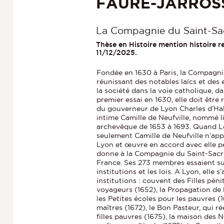
FAURE-JARROSS
La Compagnie du Saint-Sa
Thèse en Histoire mention histoire rel
11/12/2025.
Fondée en 1630 à Paris, la Compagni
réunissant des notables laïcs et des 
la société dans la voie catholique, d
premier essai en 1630, elle doit être
du gouverneur de Lyon Charles d’Hali
intime Camille de Neufville, nommé l
archevêque de 1653 à 1693. Quand Lo
seulement Camille de Neufville n’appl
Lyon et œuvre en accord avec elle pe
donne à la Compagnie du Saint-Sacr
France. Ses 273 membres essaient sur
institutions et les lois. A Lyon, elle
institutions : couvent des Filles péni
voyageurs (1652), la Propagation de l
les Petites écoles pour les pauvres (
maîtres (1672), le Bon Pasteur, qui ré
filles pauvres (1675), la maison des