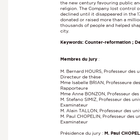
the new century favouring public an
religion. The Company lost control o
declined until it disappeared in the 1
donated or raised more than a million
thousands of people and helped shape
city.
Keywords: Counter-reformation ; D
Membres du jury
:
M. Bernard HOURS, Professeur des un
Directeur de thèse
Mme Isabelle BRIAN, Professeure des 
Rapporteure
Mme Anne BONZON, Professeur des un
M. Stefano SIMIZ, Professeur des univ
Examinateur
M. Alain TALLON, Professeur des uni
M. Paul CHOPELIN, Professeur des un
Examinateur
Présidence du jury :
M. Paul CHOPEL