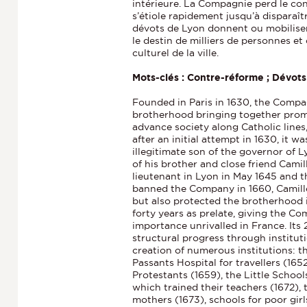
intérieure. La Compagnie perd le cont
s’étiole rapidement jusqu’à disparaît
dévots de Lyon donnent ou mobilisent 
le destin de milliers de personnes et
culturel de la ville.
Mots-clés : Contre-réforme ; Dévots
Founded in Paris in 1630, the Comp
brotherhood bringing together promi
advance society along Catholic lines,
after an initial attempt in 1630, it 
illegitimate son of the governor of L
of his brother and close friend Cami
lieutenant in Lyon in May 1645 and 
banned the Company in 1660, Camille 
but also protected the brotherhood 
forty years as prelate, giving the C
importance unrivalled in France. It
structural progress through institutio
creation of numerous institutions: th
Passants Hospital for travellers (165
Protestants (1659), the Little School
which trained their teachers (1672)
mothers (1673), schools for poor girl