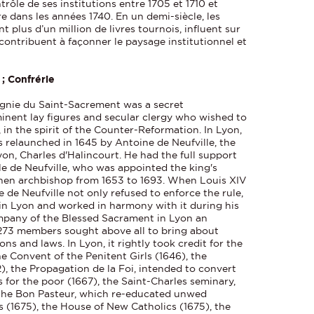
rôle de ses institutions entre 1705 et 1710 et
re dans les années 1740. En un demi-siècle, les
plus d’un million de livres tournois, influent sur
 contribuent à façonner le paysage institutionnel et
 ; Confrérie
agnie du Saint-Sacrement was a secret
nent lay figures and secular clergy who wished to
 in the spirit of the Counter-Reformation. In Lyon,
was relaunched in 1645 by Antoine de Neufville, the
yon, Charles d'Halincourt. He had the full support
lle de Neufville, who was appointed the king's
then archbishop from 1653 to 1693. When Louis XIV
de Neufville not only refused to enforce the rule,
in Lyon and worked in harmony with it during his
ompany of the Blessed Sacrament in Lyon an
s 273 members sought above all to bring about
ns and laws. In Lyon, it rightly took credit for the
e Convent of the Penitent Girls (1646), the
2), the Propagation de la Foi, intended to convert
s for the poor (1667), the Saint-Charles seminary,
, the Bon Pasteur, which re-educated unwed
s (1675), the House of New Catholics (1675), the