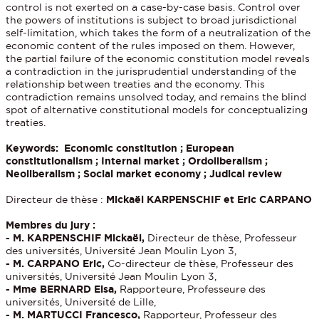
control is not exerted on a case-by-case basis. Control over
the powers of institutions is subject to broad jurisdictional
self-limitation, which takes the form of a neutralization of the
economic content of the rules imposed on them. However,
the partial failure of the economic constitution model reveals
a contradiction in the jurisprudential understanding of the
relationship between treaties and the economy. This
contradiction remains unsolved today, and remains the blind
spot of alternative constitutional models for conceptualizing
treaties.
Keywords: Economic constitution ; European
constitutionalism ; Internal market ; Ordoliberalism ;
Neoliberalism ; Social market economy ; Judical review
Directeur de thèse :
Mickaël KARPENSCHIF et Eric CARPANO
Membres du jury :
- M. KARPENSCHIF Mickaël,
Directeur de thèse, Professeur
des universités, Université Jean Moulin Lyon 3,
- M. CARPANO Eric,
Co-directeur de thèse, Professeur des
universités, Université Jean Moulin Lyon 3,
- Mme BERNARD Elsa,
Rapporteure, Professeure des
universités, Université de Lille,
- M. MARTUCCI Francesco,
Rapporteur, Professeur des