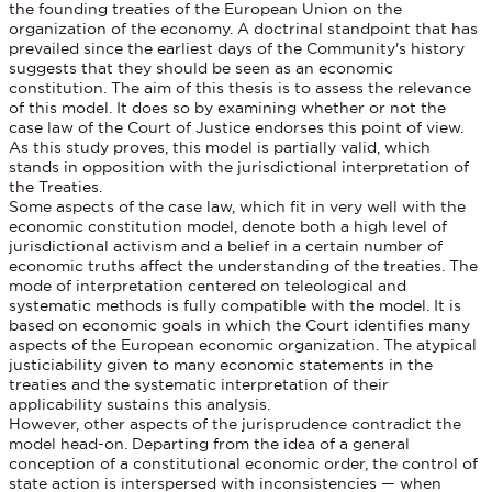
the founding treaties of the European Union on the
organization of the economy. A doctrinal standpoint that has
prevailed since the earliest days of the Community's history
suggests that they should be seen as an economic
constitution. The aim of this thesis is to assess the relevance
of this model. It does so by examining whether or not the
case law of the Court of Justice endorses this point of view.
As this study proves, this model is partially valid, which
stands in opposition with the jurisdictional interpretation of
the Treaties.
Some aspects of the case law, which fit in very well with the
economic constitution model, denote both a high level of
jurisdictional activism and a belief in a certain number of
economic truths affect the understanding of the treaties. The
mode of interpretation centered on teleological and
systematic methods is fully compatible with the model. It is
based on economic goals in which the Court identifies many
aspects of the European economic organization. The atypical
justiciability given to many economic statements in the
treaties and the systematic interpretation of their
applicability sustains this analysis.
However, other aspects of the jurisprudence contradict the
model head-on. Departing from the idea of a general
conception of a constitutional economic order, the control of
state action is interspersed with inconsistencies — when