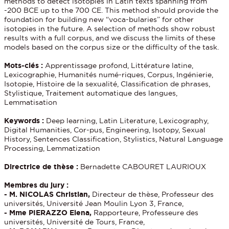
methods to detect isotopies in Latin texts spanning from
-200 BCE up to the 700 CE. This method should provide the
foundation for building new “voca-bularies” for other
isotopies in the future. A selection of methods show robust
results with a full corpus, and we discuss the limits of these
models based on the corpus size or the difficulty of the task.
Mots-clés :
Apprentissage profond, Littérature latine,
Lexicographie, Humanités numé-riques, Corpus, Ingénierie,
Isotopie, Histoire de la sexualité, Classification de phrases,
Stylistique, Traitement automatique des langues,
Lemmatisation
Keywords :
Deep learning, Latin Literature, Lexicography,
Digital Humanities, Cor-pus, Engineering, Isotopy, Sexual
History, Sentences Classification, Stylistics, Natural Language
Processing, Lemmatization
Directrice de thèse :
Bernadette CABOURET LAURIOUX
Membres du jury :
- M. NICOLAS Christian,
Directeur de thèse, Professeur des
universités, Université Jean Moulin Lyon 3, France,
- Mme PIERAZZO Elena,
Rapporteure, Professeure des
universités, Université de Tours, France,