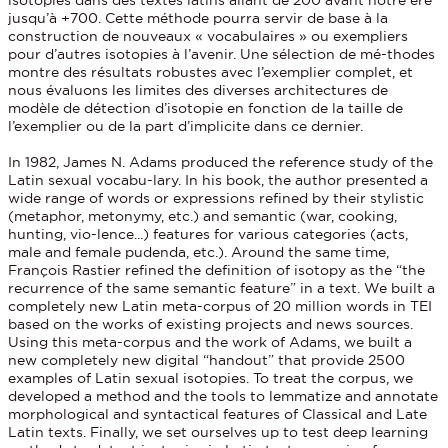
jusqu’à +700. Cette méthode pourra servir de base à la
construction de nouveaux « vocabulaires » ou exempliers
pour d’autres isotopies à l’avenir. Une sélection de mé-thodes
montre des résultats robustes avec l’exemplier complet, et
nous évaluons les limites des diverses architectures de
modèle de détection d’isotopie en fonction de la taille de
l’exemplier ou de la part d’implicite dans ce dernier.
In 1982, James N. Adams produced the reference study of the
Latin sexual vocabu-lary. In his book, the author presented a
wide range of words or expressions refined by their stylistic
(metaphor, metonymy, etc.) and semantic (war, cooking,
hunting, vio-lence...) features for various categories (acts,
male and female pudenda, etc.). Around the same time,
François Rastier refined the definition of isotopy as the “the
recurrence of the same semantic feature” in a text. We built a
completely new Latin meta-corpus of 20 million words in TEI
based on the works of existing projects and news sources.
Using this meta-corpus and the work of Adams, we built a
new completely new digital “handout” that provide 2500
examples of Latin sexual isotopies. To treat the corpus, we
developed a method and the tools to lemmatize and annotate
morphological and syntactical features of Classical and Late
Latin texts. Finally, we set ourselves up to test deep learning