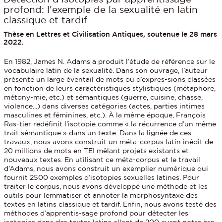
profond: l'exemple de la sexualité en latin
classique et tardif
Thèse en Lettres et Civilisation Antiques, soutenue le 28 mars
2022.
En 1982, James N. Adams a produit l’étude de référence sur le
vocabulaire latin de la sexualité. Dans son ouvrage, l’auteur
présente un large éventail de mots ou d’expres-sions classées
en fonction de leurs caractéristiques stylistiques (métaphore,
métony-mie, etc.) et sémantiques (guerre, cuisine, chasse,
violence...) dans diverses catégories (actes, parties intimes
masculines et féminines, etc.). À la même époque, François
Ras-tier redéfinit l’isotopie comme « la récurrence d’un même
trait sémantique » dans un texte. Dans la lignée de ces
travaux, nous avons construit un méta-corpus latin inédit de
20 millions de mots en TEI mêlant projets existants et
nouveaux textes. En utilisant ce méta-corpus et le travail
d’Adams, nous avons construit un exemplier numérique qui
fournit 2500 exemples d’isotopies sexuelles latines. Pour
traiter le corpus, nous avons développé une méthode et les
outils pour lemmatiser et annoter la morphosyntaxe des
textes en latins classique et tardif. Enfin, nous avons testé des
méthodes d’apprentis-sage profond pour détecter les
isotopies dans des textes latins allant de 200 avant notre ère