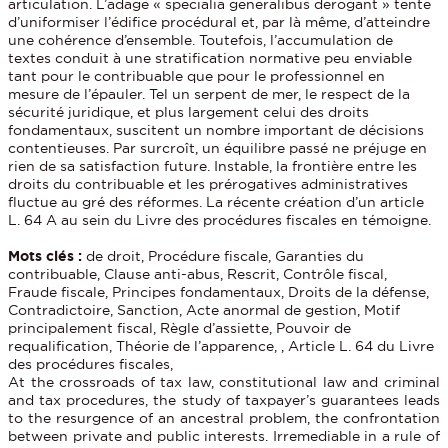
articulation. L’adage « specialia generalibus derogant » tente
d’uniformiser l’édifice procédural et, par là même, d’atteindre
une cohérence d’ensemble. Toutefois, l’accumulation de
textes conduit à une stratification normative peu enviable
tant pour le contribuable que pour le professionnel en
mesure de l’épauler. Tel un serpent de mer, le respect de la
sécurité juridique, et plus largement celui des droits
fondamentaux, suscitent un nombre important de décisions
contentieuses. Par surcroît, un équilibre passé ne préjuge en
rien de sa satisfaction future. Instable, la frontière entre les
droits du contribuable et les prérogatives administratives
fluctue au gré des réformes. La récente création d’un article
L. 64 A au sein du Livre des procédures fiscales en témoigne.
Mots clés :
de droit, Procédure fiscale, Garanties du
contribuable, Clause anti-abus, Rescrit, Contrôle fiscal,
Fraude fiscale, Principes fondamentaux, Droits de la défense,
Contradictoire, Sanction, Acte anormal de gestion, Motif
principalement fiscal, Règle d’assiette, Pouvoir de
requalification, Théorie de l’apparence, , Article L. 64 du Livre
des procédures fiscales,
At the crossroads of tax law, constitutional law and criminal
and tax procedures, the study of taxpayer’s guarantees leads
to the resurgence of an ancestral problem, the confrontation
between private and public interests. Irremediable in a rule of