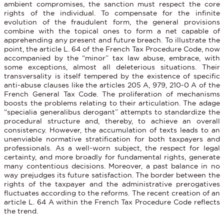
ambient compromises, the sanction must respect the core
rights of the individual. To compensate for the infinite
evolution of the fraudulent form, the general provisions
combine with the topical ones to form a net capable of
apprehending any present and future breach. To illustrate the
point, the article L. 64 of the French Tax Procedure Code, now
accompanied by the “minor” tax law abuse, embrace, with
some exceptions, almost all deleterious situations. Their
transversality is itself tempered by the existence of specific
anti-abuse clauses like the articles 205 A, 979, 210-0 A of the
French General Tax Code. The proliferation of mechanisms
boosts the problems relating to their articulation. The adage
“specialia generalibus derogant” attempts to standardize the
procedural structure and, thereby, to achieve an overall
consistency. However, the accumulation of texts leads to an
unenviable normative stratification for both taxpayers and
professionals. As a well-worn subject, the respect for legal
certainty, and more broadly for fundamental rights, generate
many contentious decisions. Moreover, a past balance in no
way prejudges its future satisfaction. The border between the
rights of the taxpayer and the administrative prerogatives
fluctuates according to the reforms. The recent creation of an
article L. 64 A within the French Tax Procedure Code reflects
the trend.