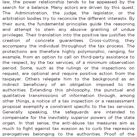
law, the power relationship tends to be appeased by the
search for a balance. Many actors are driven by this quest.
The Administration, the judge, the legislator, or the
arbitration bodies try to reconcile the different interests. By
their aura, the fundamental principles guide the reasoning
and attempt to stem any abusive granting of undue
privileges. Their translation into the positive law justifies the
creation of concrete guarantees. Cross-cutting, they
accompany the individual throughout the tax process. The
protections are therefore highly polymorphic, ranging, for
example, from an option to call on third-party assistance to
the respect, by the tax services, of a minimum observation
period. Some, such as the rulings or the inspections on
request, are optional and require positive action from the
taxpayer. Others relegate him to the background as an
indirect beneficiary of an obligation imposed to the
authorities. Extending this philosophy, the punctual and
qualitative transmissions of information through, among
other things, a notice of a tax inspection or a reassessment
proposal exemplify a constraint specific to the tax services.
Generally speaking, the safeguards are intended to
compensate for the inevitably superior powers of the state
organ. In that sense, the anti-abuse tax measures aim as
much to fight against tax evasion as to curb the repressive
prerogatives belonging to the authorities. Proof of the