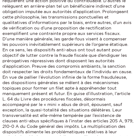
requièrent une action positive du contribuable. D’autres le
relèguent en arrière-plan tel un bénéficiaire indirect d’une
obligation imputée aux autorités d’application. Prolongeant
cette philosophie, les transmissions ponctuelles et
qualitatives d’informations par le biais, entre autres, d’un avis
de vérification ou d’une proposition de rectification
exemplifient une contrainte propre aux services fiscaux.
D’une manière générale, les garde-fous visent à compenser
les pouvoirs inévitablement supérieurs de l’organe étatique.
En ce sens, les dispositifs anti-abus ont tout autant pour
objectif de lutter contre la fraude fiscale que d’endiguer les
prérogatives répressives dont disposent les autorités
d’application. Preuve des compromis ambiants, la sanction
doit respecter les droits fondamentaux de l’individu en cause.
En vue de pallier l’évolution infinie de la forme frauduleuse,
des dispositions générales se mêlent à des mécanismes
topiques pour former un filet apte à appréhender tout
manquement présent et futur. En guise d’illustration, l’article
L. 64 du Livre des procédures fiscales, désormais
accompagné par le « mini » abus de droit, épousent, sauf
exception, la quasi-totalité des situations délétères. Leur
transversalité est elle-même tempérée par l’existence de
clauses anti-abus spécifiques à l’instar des articles 205 A, 979,
210-0 A du Code général des impôts. La multiplication des
dispositifs alimente les problématiques relatives à leur