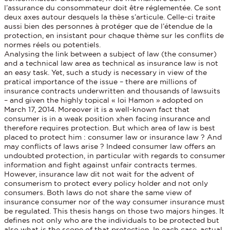
l’assurance du consommateur doit être réglementée. Ce sont
deux axes autour desquels la thèse s’articule. Celle-ci traite
aussi bien des personnes à protéger que de l’étendue de la
protection, en insistant pour chaque thème sur les conflits de
normes réels ou potentiels.
Analysing the link between a subject of law (the consumer)
and a technical law area as technical as insurance law is not
an easy task. Yet, such a study is necessary in view of the
pratical importance of the issue – there are millions of
insurance contracts underwritten and thousands of lawsuits
– and given the highly topical « loi Hamon » adopted on
March 17, 2014. Moreover it is a well-known fact that
consumer is in a weak position xhen facing insurance and
therefore requires protection. But which area of law is best
placed to protect him : consumer law or insurance law ? And
may conflicts of laws arise ? Indeed consumer law offers an
undoubted protection, in particular with regards to consumer
information and fight against unfair contracts termes.
However, insurance law dit not wait for the advent of
consumerism to protect every policy holder and not only
consumers. Both laws do not share the same view of
insurance consumer nor of the way consumer insurance must
be regulated. This thesis hangs on those two majors hinges. It
defines not only who are the individuals to be protected but
also what is the scope of that protection. In each case, actual