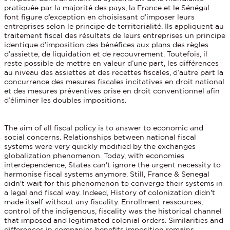
pratiquée par la majorité des pays, la France et le Sénégal
font figure d’exception en choisissant d’imposer leurs
entreprises selon le principe de territorialité. Ils appliquent au
traitement fiscal des résultats de leurs entreprises un principe
identique d’imposition des bénéfices aux plans des règles
d’assiette, de liquidation et de recouvrement. Toutefois, il
reste possible de mettre en valeur d’une part, les différences
au niveau des assiettes et des recettes fiscales, d’autre part la
concurrence des mesures fiscales incitatives en droit national
et des mesures préventives prise en droit conventionnel afin
d’éliminer les doubles impositions.
The aim of all fiscal policy is to answer to economic and
social concerns. Relationships between national fiscal
systems were very quickly modified by the exchanges
globalization phenomenon. Today, with economies
interdependence, States can't ignore the urgent necessity to
harmonise fiscal systems anymore. Still, France & Senegal
didn't wait for this phenomenon to converge their systems in
a legal and fiscal way. Indeed, History of colonization didn't
made itself without any fiscality. Enrollment ressources,
control of the indigenous, fiscality was the historical channel
that imposed and legitimated colonial orders. Similarities and
differences in companies benefits imposition remains