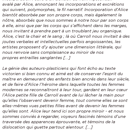
avalé par Alice, annonçant les incorporations et excrétions
qui suivent, polymorphes, le fil narratif. Incorporation d’Alice
bientôt absorbée par son propre corps, mais également la
nôtre, absorbés que nous sommes à notre tour par son corps
à elle, ainsi que par les corps qui s’affichent dans les marges,
nous invitant à prendre part à un troublant jeu organique.
Alice, c’est la chair et le sang ; là où Carroll nous invitait à des
joutes verbales et intellectuelles parfois angoissantes, les
artistes proposent d’y ajouter une dimension littérale, qui
nous renvoie sans complaisance au miroir de nos
propres entrailles sanglantes [...]
Le génie des auteurs-plasticiens qui font écho au texte
victorien si bien connu et aimé est de conserver l’esprit du
maître en demeurant des enfants bien ancrés dans leur siècle,
et de faire d’Alice l’héroïne dans laquelle toutes les femmes
modernes se reconnaîtront à leur tour, gardant en leur cœur
l’Alice petite fille de Carroll avant de lui lâcher la main pour
qu’elles l’observent devenir femme, tout comme elles se sont
elles-mêmes vues petites filles avant de devenir les femmes
qu’elles sont. Alice leur tend ici son propre miroir - et nous
sommes conviés à regarder, voyeurs fascinés témoins d’une
traversée des apparences éprouvante, et témoins de la
dislocation qui guette partout alentour. [...]