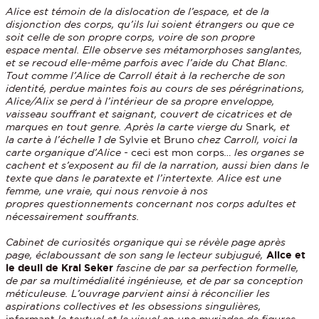
Alice est témoin de la dislocation de l’espace, et de la
disjonction des corps, qu’ils lui soient étrangers ou que ce
soit celle de son propre corps, voire de son propre
espace mental. Elle observe ses métamorphoses sanglantes,
et se recoud elle-même parfois avec l’aide du Chat Blanc.
Tout comme l’Alice de Carroll était à la recherche de son
identité, perdue maintes fois au cours de ses pérégrinations,
Alice/Alix se perd à l’intérieur de sa propre enveloppe,
vaisseau souffrant et saignant, couvert de cicatrices et de
marques en tout genre. Après la carte vierge du
Snark
, et
la carte à l’échelle 1 de
Sylvie et Bruno
chez Carroll, voici la
carte organique d’Alice -
ceci est mon corps
… les organes se
cachent et s’exposent au fil de la narration, aussi bien dans le
texte que dans le paratexte et l’intertexte. Alice est une
femme, une vraie, qui nous renvoie à nos
propres questionnements concernant nos corps adultes et
nécessairement souffrants.
Cabinet de curiosités organique qui se révèle page après
page, éclaboussant de son sang le lecteur subjugué,
Alice et
le deuil de Kral Seker
fascine de par sa perfection formelle,
de par sa multimédialité ingénieuse, et de par sa conception
méticuleuse. L’ouvrage parvient ainsi à réconcilier les
aspirations collectives et les obsessions singulières,