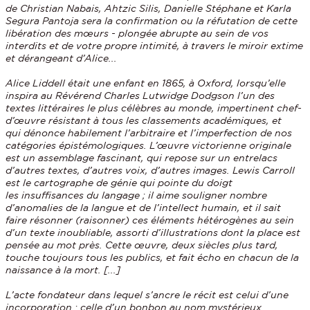
de Christian Nabais, Ahtzic Silis, Danielle Stéphane et Karla
Segura Pantoja sera la confirmation ou la réfutation de cette
libération des mœurs - plongée abrupte au sein de vos
interdits et de votre propre intimité, à travers le miroir extime
et dérangeant d’Alice...
Alice Liddell était une enfant en 1865, à Oxford, lorsqu’elle
inspira au Révérend Charles Lutwidge Dodgson l’un des
textes littéraires le plus célèbres au monde, impertinent chef-
d’œuvre résistant à tous les classements académiques, et
qui dénonce habilement l’arbitraire et l’imperfection de nos
catégories épistémologiques. L’œuvre victorienne originale
est un assemblage fascinant, qui repose sur un entrelacs
d’autres textes, d’autres voix, d’autres images. Lewis Carroll
est le cartographe de génie qui pointe du doigt
les insuffisances du langage ; il aime souligner nombre
d’anomalies de la langue et de l’intellect humain, et il sait
faire résonner (raisonner) ces éléments hétérogènes au sein
d’un texte inoubliable, assorti d’illustrations dont la place est
pensée au mot près. Cette œuvre, deux siècles plus tard,
touche toujours tous les publics, et fait écho en chacun de la
naissance à la mort. [...]
L’acte fondateur dans lequel s’ancre le récit est celui d’une
incorporation : celle d’un bonbon au nom mystérieux