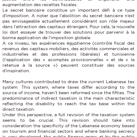
augmentation des recettes fiscales.
Le secret bancaire constitue un important défi à ce type
d’imposition. A noter que l’abolition du secret bancaire n’est
pas envisageable actuellement considérant son rôle majeur
dans l’attraction des capitaux étrangers. Pour cela, la nouvelle
loi doit essayer de trouver des solutions pour parvenir à la
bonne application de l’imposition globale.
A ce niveau, les expériences égyptienne (contrôle fiscal des
revenus des capitaux mobiliers, des activités commerciales et
industrielles et des professions libérales) et tunisienne
(l’application des « acomptes provisionnelles » et de « la
retenue à la source ») peuvent constituer des sources
d’inspiration.
Many cultures contributed to draw the current Lebanese tax
system. This system, where taxes differ according to the
source of income, haven’t been reformed since the fifties. The
predominance of indirect taxation is the main characteristic
reflecting the disability to reach the tax base within the
direct taxation.
Under this perspective, a full revision of the taxation system
seems to be crucial. This revision should take into
consideration the specificity of the Lebanese economy based
on tourism and financial sectors and where banking secrecy
is very developed, the public finance gnaw at by the public