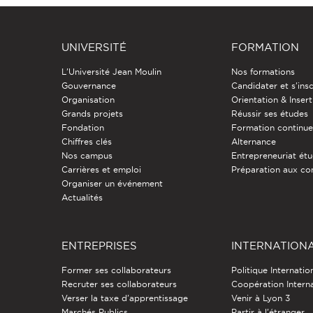
UNIVERSITÉ
FORMATION
L'Université Jean Moulin
Nos formations
Gouvernance
Candidater et s'insc
Organisation
Orientation & Insert
Grands projets
Réussir ses études
Fondation
Formation continu
Chiffres clés
Alternance
Nos campus
Entrepreneuriat étu
Carrières et emploi
Préparation aux co
Organiser un événement
Actualités
ENTREPRISES
INTERNATION
Former ses collaborateurs
Politique Internatio
Recruter ses collaborateurs
Coopération Intern
Verser la taxe d'apprentissage
Venir à Lyon 3
Marchés Publics
Partir à l'étranger