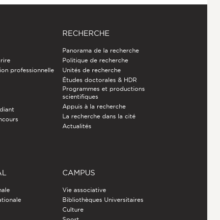
RECHERCHE
Panorama de la recherche
rire
Politique de recherche
ion professionnelle
Unités de recherche
Études doctorales & HDR
Programmes et productions
e
scientifiques
Appuis à la recherche
diant
La recherche dans la cité
ncours
Actualités
AL
CAMPUS
nale
Vie associative
ationale
Bibliothèques Universitaires
Culture
Sport