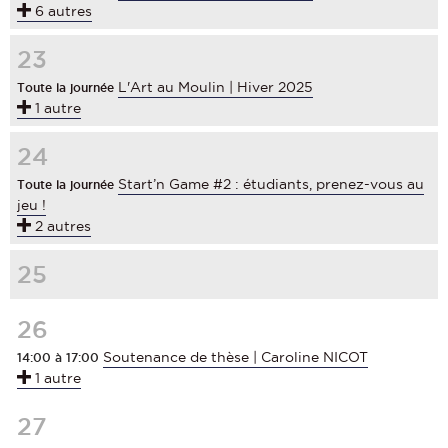
6 autres
23
L'Art au Moulin | Hiver 2025
Toute la journée
1 autre
24
Start’n Game #2 : étudiants, prenez-vous au
Toute la journée
jeu !
2 autres
25
26
Soutenance de thèse | Caroline NICOT
14:00 à 17:00
1 autre
27