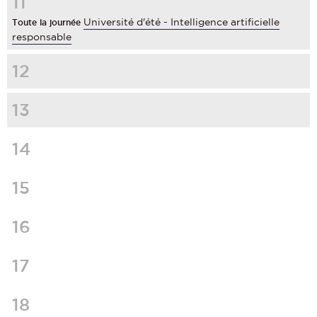
11
Université d'été - Intelligence artificielle
Toute la journée
responsable
12
13
14
15
16
17
18