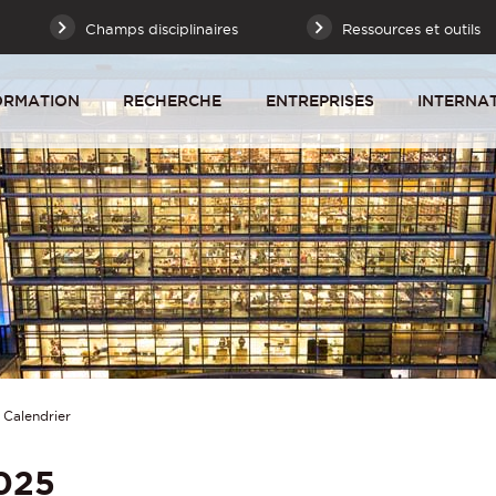
Champs disciplinaires
Ressources et outils
ORMATION
RECHERCHE
ENTREPRISES
INTERNA
Calendrier
2025